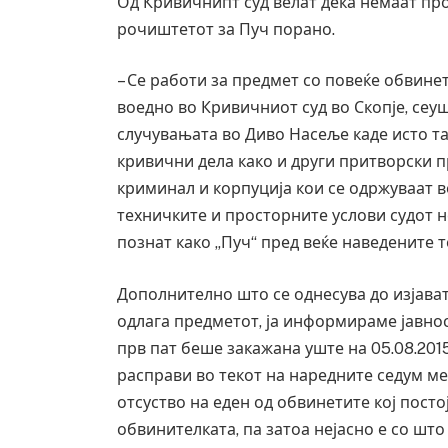
Од Кривичнипт суд велат дека немаат пр
рочиштетот за Пуч порано.
– Се работи за предмет со повеќе обвине
воедно во Кривичниот суд во Скопје, сеу
случувањата во Диво Насеље каде исто та
кривични дела како и други притворски 
криминал и корпуција кои се одржуваат в
техничките и просторните услови судот 
познат како „Пуч“ пред веќе наведените 
Дополнително што се однесува до изјават
одлага предметот, ја информираме јавнос
Грција: Горат Парос, Андрос, Калим
прв пат беше закажана уште на 05.08.201
JULY 30, 2026
расправи во текот на наредните седум м
отсуство на еден од обвинетите кој посто
обвинителката, па затоа нејасно е со што