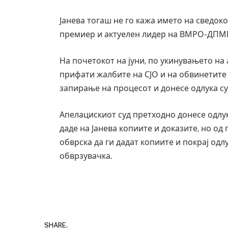
Јанева тогаш не го кажа името на сведоко
премиер и актуелен лидер на ВМРО-ДПМН
На почетокот на јуни, по укинувањето на 
прифати жалбите на СЈО и на обвинетите 
запирање на процесот и донесе одлука с
Апелацискиот суд претходно донесе одлук
даде на Јанева копиите и доказите, но од
обврска да ги дадат копиите и покрај одлу
обврзувачка.
SHARE.