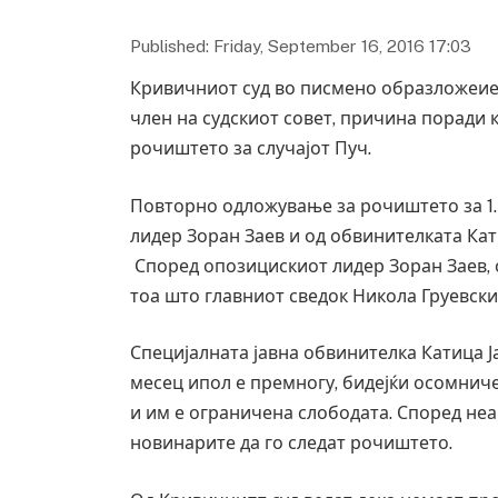
Published: Friday, September 16, 2016 17:03
Кривичниот суд во писмено образложеие 
член на судскиот совет, причина поради
рочиштето за случајот Пуч.
Повторно одложување за рочиштето за 1
лидер Зоран Заев и од обвинителката Кат
Според опозицискиот лидер Зоран Заев, 
тоа што главниот сведок Никола Груевски 
Специјалната јавна обвинителка Катица Ј
месец ипол е премногу, бидејќи осомниче
и им е ограничена слободата. Според не
новинарите да го следат рочиштето.