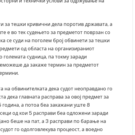
осторни и технички услови за одржување на
ти за тешки кривични дела поротив државата, а
ште е во тек судењето за предметот поврзан со
ка се суди на поголем број обвинети за тешки
предмети од областа на организираниот
о големата судница, па токму заради
неможеше да закаже термин за предметот
термини.
а на обвинителката дека судот неоправдано го
та дека главната расправа за овој предмет за
нос, Крит, …
Рачна бомба експлодира пред зграда во
5 година, а потоа беа закажани уште 8
главниот српски град – оштетени автомобили
локали
есеци од кои 5 расправи беа одложени заради
јано беше на пат, а 3 расправи по барање на
AUGUST 6, 2026
 судот го одолговлекува процеост, а воедно