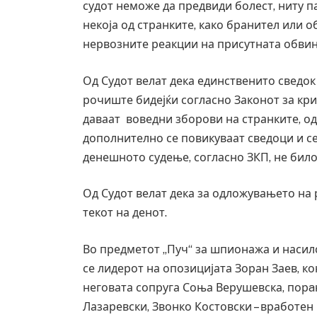
судот неможе да предвиди болест, ниту па
некоја од странките, како бранител или о
нервозните реакции на присутната обвин
Од Судот велат дека единственито сведо
рочиште бидејќи согласно Законот за кри
даваат воведни зборови на странките, о
дополнително се повикуваат сведоци и се 
денешното судење, согласно ЗКП, не бил
Од Судот велат дека за одложувањето на
текот на денот.
Во предметот „Пуч“ за шпионажа и насил
се лидерот на опозицијата Зоран Заев, 
неговата сопруга Соња Верушевска, порa
Лазаревски, Звонко Костовски – вработен