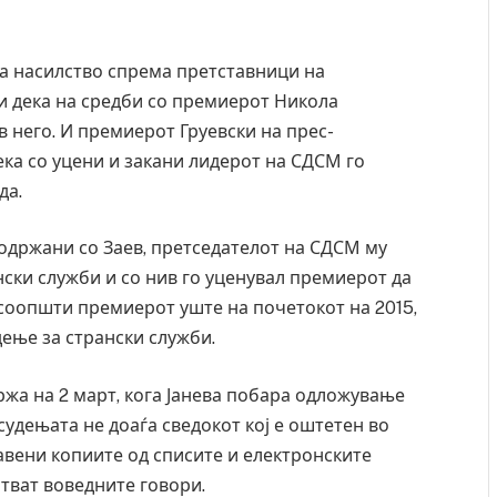
за насилство спрема претставници на
ри дека на средби со премиерот Никола
в него. И премиерот Груевски на прес-
ка со уцени и закани лидерот на СДСМ го
да.
 одржани со Заев, претседателот на СДСМ му
ски служби и со нив го уценувал премиерот да
 соопшти премиерот уште на почетокот на 2015,
ење за странски служби.
ржа на 2 март, кога Јанева побара одложување
 судењата не доаѓа сведокот кој е оштетен во
ставени копиите од списите и електронските
отват воведните говори.