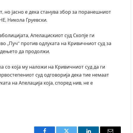
т, но јасно е дека станува збор за поранешниот
Е, Никола Груевски.
аболицијата, Апелацискиот суд Скопје ги
во „Пуч“ против одлуката на Кривичниот суд за
удењето да продолжи.
а со која му наложи на Кривичниот суд да ги
 првостепениот суд одговорија дека тие немаат
ката на Апелација која, според нив, не е