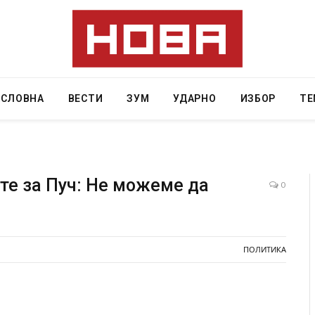
АСЛОВНА
ВЕСТИ
ЗУМ
УДАРНО
ИЗБОР
ТЕ
те за Пуч: Не можеме да
0
, Крит, …
Рачна бомба експлодира пред зграда во
главниот српски град – оштетени автомобили и
локали
ПОЛИТИКА
AUGUST 6, 2026