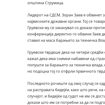
општина Струмица.
Лидерот на СДСМ, Зоран Заев е обвинет 
највисоките државни органи. Тој се това
Груевски му се заканувал со докази проти
конференција директно го обвини Заев де
ставил на маса барањето за техничка Вла
Груевски тврдеше дека на четири средби
кажал дека има снимки набавени од стран
попушти за барањето за техничка влада,
но подоцна тој го отфрли првичното тврд
Последното рочиште од овој случај се од
на расправата бидејќи, како што рече, на
случајот, и бидејќи од судот не им се до
докази што им се потребни за да ги подг