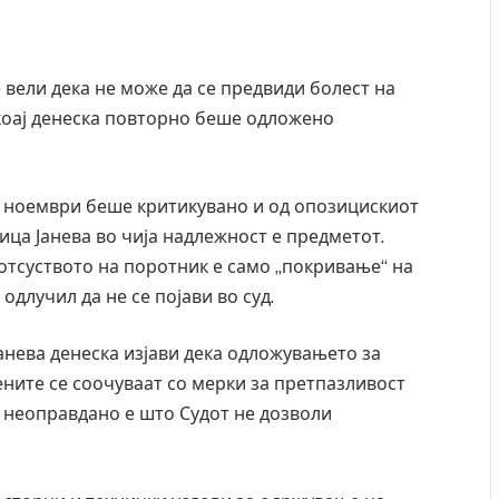
вели дека не може да се предвиди болест на
 коај денеска повторно беше одложено
. ноември беше критикувано и од опозицискиот
ица Јанева во чија надлежност е предметот.
отсуството на поротник е само „покривање“ на
одлучил да не се појави во суд.
анева денеска изјави дека одложувањето за
ните се соочуваат со мерки за претпазливост
а неоправдано е што Судот не дозволи