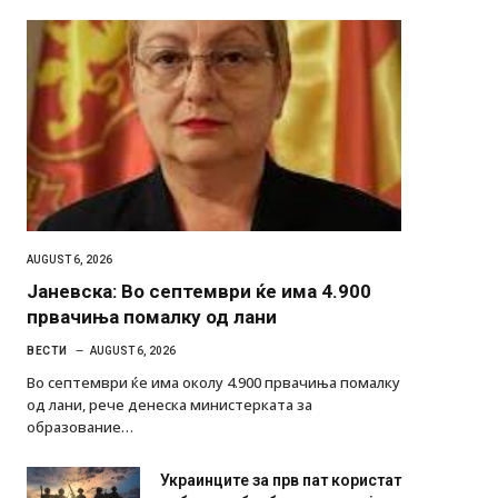
AUGUST 6, 2026
Јаневска: Во септември ќе има 4.900
првачиња помалку од лани
ВЕСТИ
AUGUST 6, 2026
Во септември ќе има околу 4.900 првачиња помалку
од лани, рече денеска министерката за
образование…
Украинците за прв пат користат
роботи во борба: ги спуштија