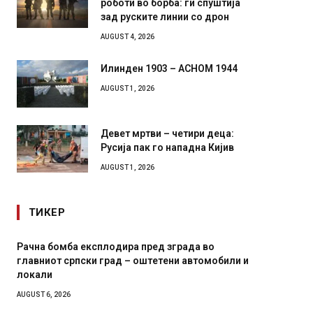
зад руските линии со дрон
AUGUST 4, 2026
Илинден 1903 – АСНОМ 1944
AUGUST 1, 2026
Девет мртви – четири деца:
Русија пак го нападна Кијив
AUGUST 1, 2026
ТИКЕР
И Данска се милитарилизира – воведува нова
Ушт
 и
11-месечна воена
во 
зав
AUGUST 4, 2026
AUGU