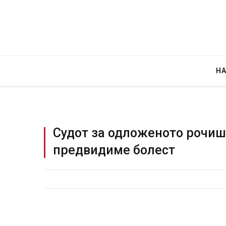
Н
Судот за одложеното рочиш
предвидиме болест
Грција: Горат Парос, Андрос, Калимнос
JULY 30, 2026