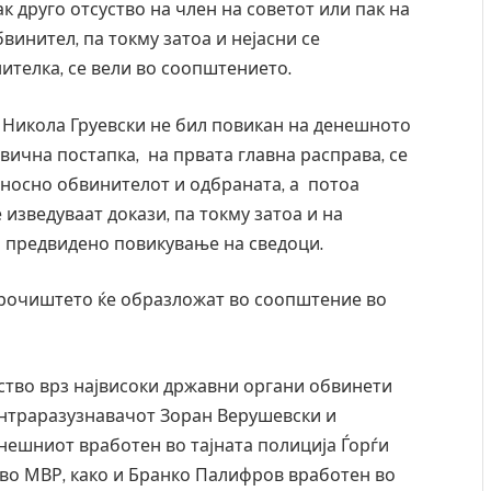
к друго отсуство на член на советот или пак на
бвинител, па токму затоа и нејасни се
ителка, се вели во соопштението.
к Никола Груевски не бил повикан на денешното
вична постапка, на првата главна расправа, се
дносно обвинителот и одбраната, а потоа
изведуваат докази, па токму затоа и на
о предвидено повикување на сведоци.
 рочиштето ќе образложат во соопштение во
ство врз највисоки државни органи обвинети
контраразузнавачот Зоран Верушевски и
нешниот вработен во тајната полиција Ѓорѓи
 во МВР, како и Бранко Палифров вработен во