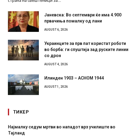
страна на свештеници за…
Јаневска: Во септември ќе има 4.900
првачиња помалку од лани
AUGUST 6, 2026
Украинците за прв пат користат роботи
во борба: ги спуштија зад руските линии
со дрон
AUGUST 4, 2026
Илинден 1903 – АСНОМ 1944
AUGUST 1, 2026
ТИКЕР
врз училиште во
СОЗИС: Украинците повеќе им веруваа
отколку на Зеленски