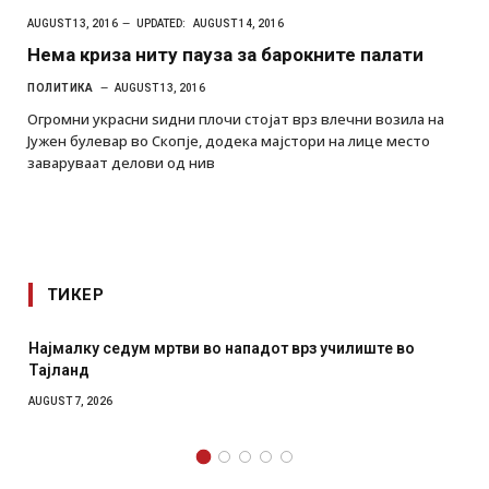
AUGUST 13, 2016
UPDATED:
AUGUST 14, 2016
Нема криза ниту пауза за барокните палати
ПОЛИТИКА
AUGUST 13, 2016
Огромни украсни ѕидни плочи стојат врз влечни возила на
Јужен булевар во Скопје, додека мајстори на лице место
заваруваат делови од нив
ТИКЕР
ште во
СОЗИС: Украинците повеќе им веруваат на генер
отколку на Зеленски
AUGUST 7, 2026