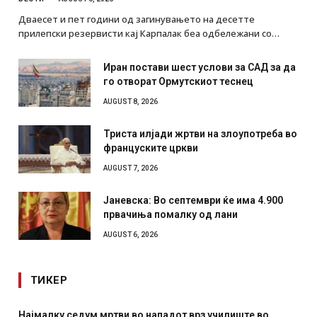
Дваесет и пет години од загинувањето на десетте
прилепски резервисти кај Карпалак беа одбележани со…
Иран постави шест услови за САД за да
го отворат Ормутскиот теснец
AUGUST 8, 2026
Триста илјади жртви на злоупотреба во
француските цркви
AUGUST 7, 2026
Јаневска: Во септември ќе има 4.900
првачиња помалку од лани
AUGUST 6, 2026
ТИКЕР
Најмалку седум мртви во нападот врз училиште во