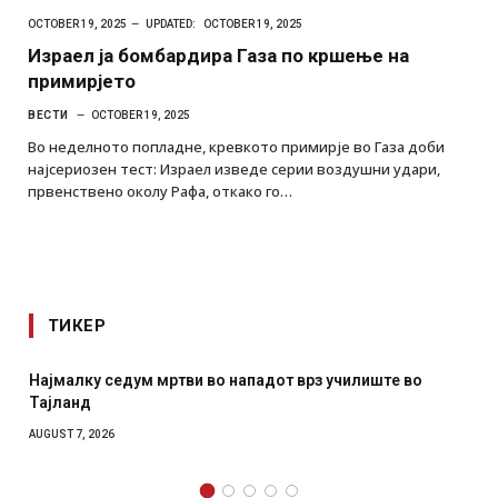
OCTOBER 19, 2025
UPDATED:
OCTOBER 19, 2025
Израел ја бомбардира Газа по кршење на
примирјето
ВЕСТИ
OCTOBER 19, 2025
Во неделното попладне, кревкото примирје во Газа доби
најсериозен тест: Израел изведе серии воздушни удари,
првенствено околу Рафа, откако го…
ТИКЕР
Најмалку седум мртви во нападот врз училиште во
Тајланд
AUGUST 7, 2026