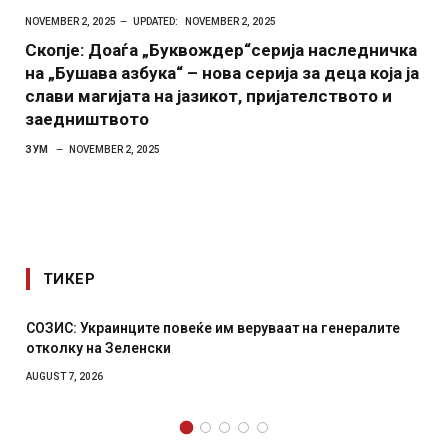
NOVEMBER 2, 2025
UPDATED:
NOVEMBER 2, 2025
Скопје: Доаѓа „Буквождер“серија наследничка
на „Бушава азбука“ – нова серија за деца која ја
слави магијата на јазикот, пријателството и
заедништвото
ЗУМ
NOVEMBER 2, 2025
ТИКЕР
на генералите
Рачна бомба експлодира пред зграда во гл
српски град – оштетени автомобили и лока
AUGUST 6, 2026