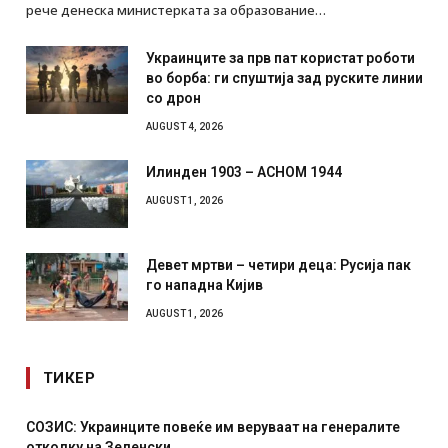
рече денеска министерката за образование…
Украинците за прв пат користат роботи
во борба: ги спуштија зад руските линии
со дрон
AUGUST 4, 2026
Илинден 1903 – АСНОМ 1944
AUGUST 1, 2026
Девет мртви – четири деца: Русија пак
го нападна Кијив
AUGUST 1, 2026
ТИКЕР
 веруваат на генералите
Рачна бомба експлодира пред з
српски град – оштетени автомо