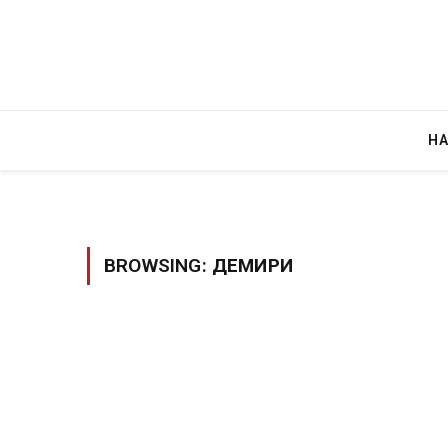
Н
BROWSING:
ДЕМИРИ
Руска новинарка е осудена на 12 год
за „велепредавство“
JULY 29, 2026