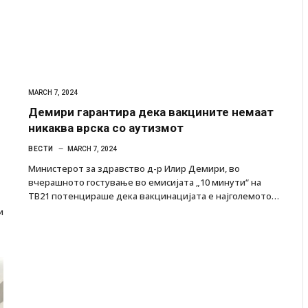
MARCH 7, 2024
Демири гарантира дека вакцините немаат
никаква врска со аутизмот
ВЕСТИ
MARCH 7, 2024
Министерот за здравство д-р Илир Демири, во
вчерашното гостување во емисијата „10 минути“ на
ТВ21 потенцираше дека вакцинацијата е најголемото…
и