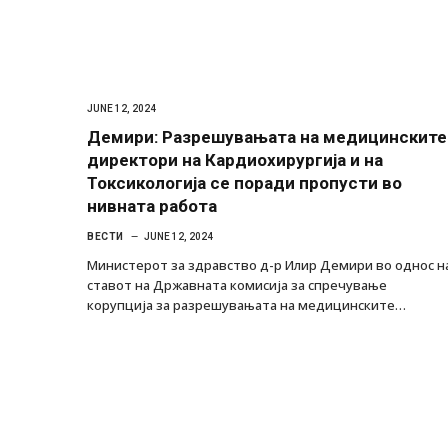
JUNE 12, 2024
Демири: Разрешувањата на медицинските
директори на Кардиохирургија и на
Токсикологија се поради пропусти во
нивната работа
ВЕСТИ
JUNE 12, 2024
Министерот за здравство д-р Илир Демири во однос н
ставот на Државната комисија за спречување
корупција за разрешувањата на медицинските…