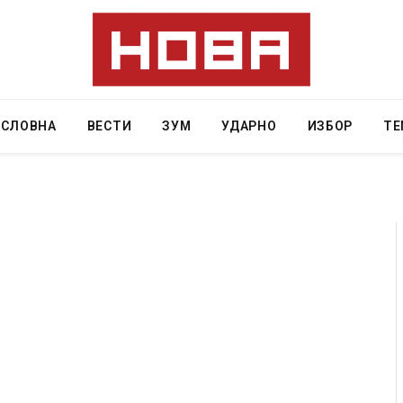
АСЛОВНА
ВЕСТИ
ЗУМ
УДАРНО
ИЗБОР
ТЕ
ини затвор
И Данска се милитарилизира – воведува нова
11-месечна воена
AUGUST 4, 2026