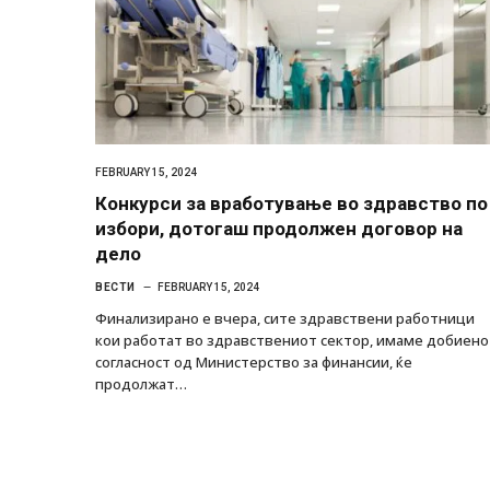
FEBRUARY 15, 2024
Конкурси за вработување во здравство по
избори, дотогаш продолжен договор на
дело
ВЕСТИ
FEBRUARY 15, 2024
Финализирано е вчера, сите здравствени работници
кои работат во здравствениот сектор, имаме добиено
согласност од Министерство за финансии, ќе
продолжат…
Руска новинарка е осудена на 
за „велепредавство“
JULY 29, 2026