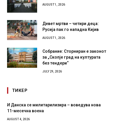
Илинден 1903 – АСНОМ 1944
AUGUST 1, 2026
Девет мртви – четири деца:
Русија пак го нападна Кијив
AUGUST 1, 2026
Собрание: Сторниран е законот
за „Скопје град на културата
без тендери“
JULY 29, 2026
ТИКЕР
нова
Уште двајца починаа од повредите во ресторан
во главниот град на Русуија – експлозивот бил
завиткан како роденденски подарок
AUGUST 2, 2026