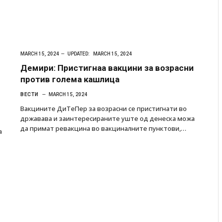
MARCH 15, 2024
UPDATED:
MARCH 15, 2024
Демири: Пристигнаа вакцини за возрасни
против голема кашлица
ВЕСТИ
MARCH 15, 2024
Вакцините ДиТеПер за возрасни се пристигнати во
државава и заинтересираните уште од денеска можа
да примат ревакцина во вакциналните пунктови,…
а