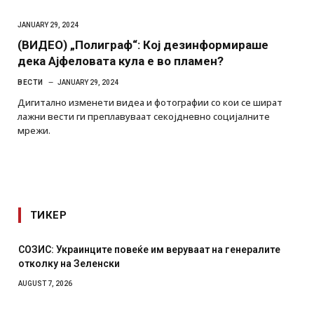
JANUARY 29, 2024
(ВИДЕО) „Полиграф“: Кој дезинформираше
дека Ајфеловата кула е во пламен?
ВЕСТИ
JANUARY 29, 2024
Дигитално изменети видеа и фотографии со кои се шират
лажни вести ги преплавуваат секојдневно социјалните
мрежи.
ТИКЕР
СОЗИС: Украинците повеќе им веруваат на генералите
отколку на Зеленски
AUGUST 7, 2026