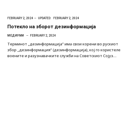
FEBRUARY 2, 2024
UPDATED:
FEBRUARY 2, 2024
Потекло на зборот дезинформација
МЕДИУМИ
FEBRUARY 2, 2024
Терминот „дезинформација“ има свои корени во рускиот
збор „дезинформация“ (дезинформација), кој го користеле
воените и разузнавачките служби на Советскиот Сојуз…