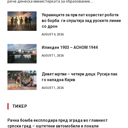
рече денеска министерката за образование…
Украинците за прв пат користат роботи
во борба: ги спуштија зад руските линии
со дрон
AUGUST 4, 2026
Илинден 1903 – АСНОМ 1944
AUGUST 1, 2026
Девет мртви – четири деца: Русија пак
го нападна Кијив
AUGUST 1, 2026
ТИКЕР
Рачна бомба експлодира пред зграда во главниот
И Д
српски град – оштетени автомобили и локали
мес