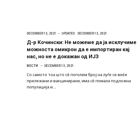
DECEMBER 13, 2021
UPDATED:
DECEMBER 13, 2021
Д-р Кочински: Не можеме да ја исклучиме
можноста омикрон да е импортиран кај
нас, но не е докажан од ИЈЗ
ВЕСТИ
DECEMBER 13, 2021
Со самото тоа што сѐ поголем број на луѓе се веќе
прележани и вакцинирани, има сѐ помала подложна
популација и…