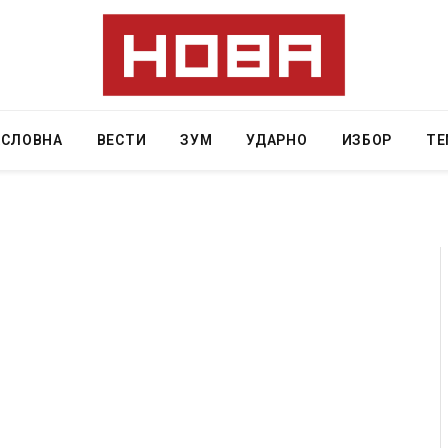
АСЛОВНА
ВЕСТИ
ЗУМ
УДАРНО
ИЗБОР
ТЕ
Уште двајца починаа од повредите во ресторан
Најмалку 
во главниот град на Русуија – експлозивот бил
во Тајлан
завиткан како роденденски подарок
AUGUST 7, 202
AUGUST 2, 2026