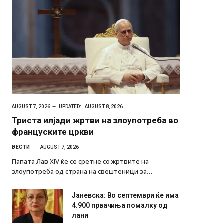
AUGUST 7, 2026
UPDATED:
AUGUST 8, 2026
Триста илјади жртви на злоупотреба во
француските цркви
ВЕСТИ
AUGUST 7, 2026
Папата Лав XIV ќе се сретне со жртвите на
злоупотреба од страна на свештеници за…
Јаневска: Во септември ќе има
4.900 првачиња помалку од
лани