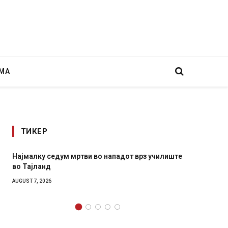
МА
ТИКЕР
седум мртви во нападот врз училиште
СОЗИС: Украинците п
д
генералите отколку 
6
AUGUST 7, 2026