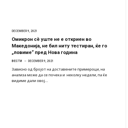
DECEMBER 9, 2021
Омикрон сѐ уште не е откриен во
Македонија, не бил ниту тестиран, ќе го
„ловиме“ пред Нова година
ВЕСТИ
DECEMBER 9, 2021
Зависно од бројот на доставените примероци, на
анализа може да се почека и неколку недели, па ќе
видиме дали овој…