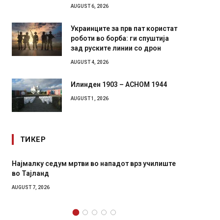
AUGUST 6, 2026
Украинците за прв пат користат
роботи во борба: ги спуштија
зад руските линии со дрон
AUGUST 4, 2026
Илинден 1903 – АСНОМ 1944
AUGUST 1, 2026
ТИКЕР
Најмалку седум мртви во нападот врз училиште
СОЗИС: Укр
во Тајланд
генералите
AUGUST 7, 2026
AUGUST 7, 202