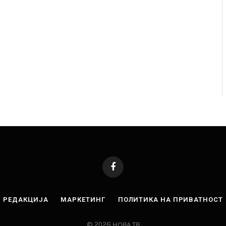
завиткан како роденденски подарок
AUGUST 2, 2026
Facebook
РЕДАКЦИЈА
МАРКЕТИНГ
ПОЛИТИКА НА ПРИВАТНОСТ
© 2026 НОВА ТВ