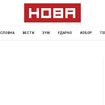
АСЛОВНА
ВЕСТИ
ЗУМ
УДАРНО
ИЗБОР
ТЕ
Уште двајца починаа од повредите во ресторан
во главниот град на Русуија – експлозивот бил
завиткан како роденденски подарок
AUGUST 2, 2026