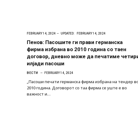
FEBRUARY 14, 2024
UPDATED:
FEBRUARY 14, 2024
Пенов: Пасошите ги прави германска
фирма избрана во 2010 година со таен
договор, дневно може да печатиме четир
илјади пасоши
ВЕСТИ
FEBRUARY 14, 2024
„Пасоши печати германска фирма избрана на тендер в
2010 година. Договорот со таа фирма се уште е во
важност и…