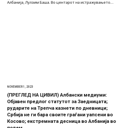
Албанија, Лулзим Баша. Во центарот на истражувањето…
NOVEMBER 1, 2023
(ПРЕГЛЕД НА ЦИВИЛ) Албански медиуми:
Објавен предлог статутот за Заедницата;
рударите на Трепча казнети по дневници;
Србија не ги бара своите граѓани уапсени во
Косово; екстремната десница во Албанија во
подем