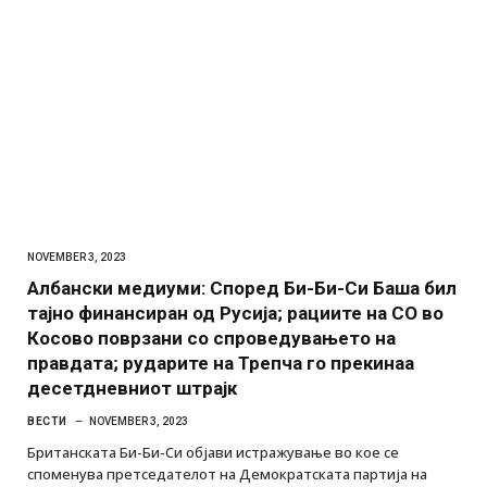
NOVEMBER 3, 2023
Албански медиуми: Според Би-Би-Си Баша бил
тајно финансиран од Русија; рациите на СО во
Косово поврзани со спроведувањето на
правдата; рударите на Трепча го прекинаа
десетдневниот штрајк
ВЕСТИ
NOVEMBER 3, 2023
Британската Би-Би-Си објави истражување во кое се
споменува претседателот на Демократската партија на