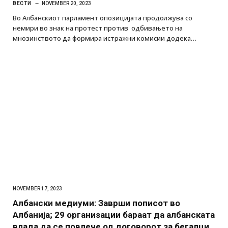
ВЕСТИ
NOVEMBER 20, 2023
Во Албанскиот парламент опозицијата продолжува со
немири во знак на протест против одбивањето на
мнозинството да формира истражни комисии додека…
NOVEMBER 17, 2023
Албански медиуми: Заврши пописот во
Албанија; 29 организации бараат да албанската
влада да се повлече од договорот за бегалци