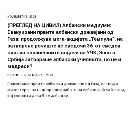
NOVEMBER 13, 2023
(ПРЕГЛЕД НА ЦИВИЛ) Албански медиуми:
Евакуирани првите албански државјани од
Газа; продолжува мега-акцијата „Темпули“; на
затворено рочиште ќе сведочи 36-от сведок
против поранешните водачи на УЧК; Зошто
Србија затвораше албански училишта, но не и
медреси?
ВЕСТИ
NOVEMBER 13, 2023
Евакуирани првите албански државјани од Газа, потврди
министерот за надворешни работи на Албанија, Игли Хасани,
кој соопшти дека 5-те албански…