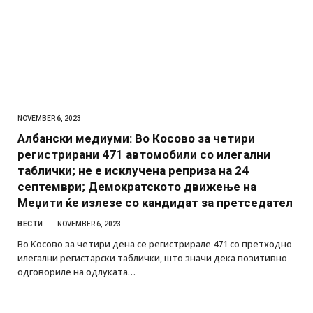
NOVEMBER 6, 2023
Албански медиуми: Во Косово за четири
регистрирани 471 автомобили со илегални
таблички; не е исклучена реприза на 24
септември; Демократското движење на
Меџити ќе излезе со кандидат за претседател
ВЕСТИ
NOVEMBER 6, 2023
Во Косово за четири дена се регистрирале 471 со претходно
илегални регистарски таблички, што значи дека позитивно
одговориле на одлуката…