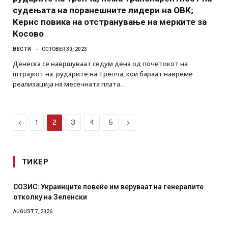
судењата на поранешните лидери на ОВК;
Кернс повика на отстранување на мерките за
Косово
ВЕСТИ
OCTOBER 30, 2023
Денеска се навршуваат седум дена од почетокот на
штрајкот на рударите на Трепча, кои бараат навреме
реализација на месечната плата…
Previous
Next
1
2
3
4
5
ТИКЕР
СОЗИС: Украинците повеќе им веруваат на генералите
отколку на Зеленски
AUGUST 7, 2026