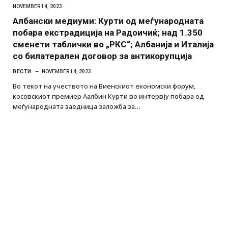
NOVEMBER 14, 2023
Албански медиуми: Курти од меѓународната
побара екстрадиција на Радоичиќ; над 1.350
сменети таблички во „РКС“; Албанија и Италија
со билатерален договор за антикорупција
ВЕСТИ
NOVEMBER 14, 2023
Во текот на учеството на Виенскиот економски форум,
косовскиот премиер Аалбин Курти во интервју побара од
меѓународната заедница заложба за…