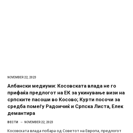
NOVEMBER 22, 2023
Албански медиуми: Косовската влада не го
прифаќа предлогот на ЕК за укинување визи на
српските пасоши во Косово; Курти посочи за
средба помеѓу Радоичиќ и Српска Листа, Елек
демантира
ВЕСТИ
NOVEMBER 22, 2023
Косовската влада побара од Советот на Европа, предлогот