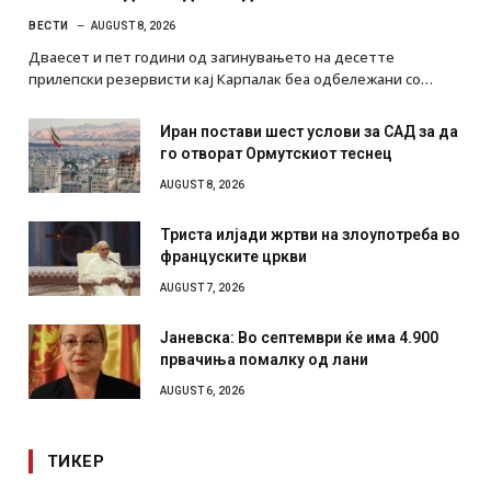
ВЕСТИ
AUGUST 8, 2026
Дваесет и пет години од загинувањето на десетте
прилепски резервисти кај Карпалак беа одбележани со…
Иран постави шест услови за САД за да
го отворат Ормутскиот теснец
AUGUST 8, 2026
Триста илјади жртви на злоупотреба во
француските цркви
AUGUST 7, 2026
Јаневска: Во септември ќе има 4.900
првачиња помалку од лани
AUGUST 6, 2026
ТИКЕР