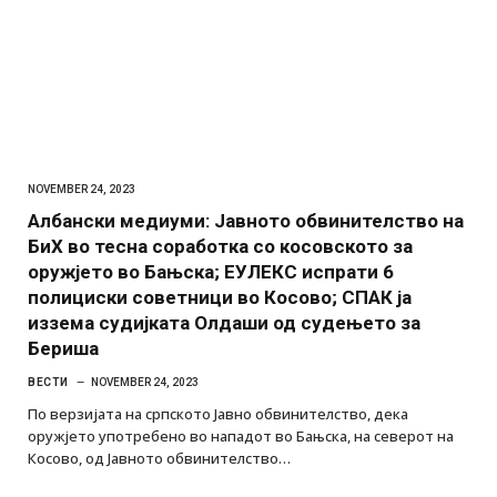
NOVEMBER 24, 2023
Албански медиуми: Јавното обвинителство на
БиХ во тесна соработка со косовското за
оружјето во Бањска; ЕУЛЕКС испрати 6
полициски советници во Косово; СПАК ја
иззема судијката Олдаши од судењето за
Бериша
ВЕСТИ
NOVEMBER 24, 2023
По верзијата на српското Јавно обвинителство, дека
оружјето употребено во нападот во Бањска, на северот на
Косово, од Јавното обвинителство…