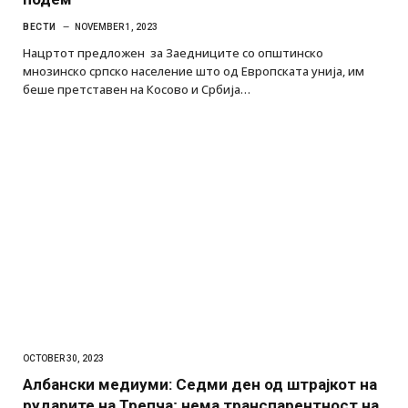
ВЕСТИ
NOVEMBER 1, 2023
Нацртот предложен за Заедниците со општинско
мнозинско српско население што од Европската унија, им
беше претставен на Косово и Србија…
OCTOBER 30, 2023
Албански медиуми: Седми ден од штрајкот на
рударите на Трепча; нема транспарентност на