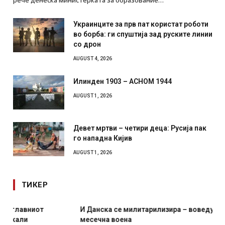
Украинците за прв пат користат роботи
во борба: ги спуштија зад руските линии
со дрон
AUGUST 4, 2026
Илинден 1903 – АСНОМ 1944
AUGUST 1, 2026
Девет мртви – четири деца: Русија пак
го нападна Кијив
AUGUST 1, 2026
ТИКЕР
И Данска се милитарилизира – воведува нова 11-
месечна воена