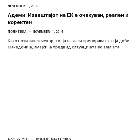
NOVEMBER 11, 2016
Адеми: Извештајот на ЕК е очекуван, реален и
коректен
ПОЛИТИКА
NOVEMBER 11, 2016
Како позитивен чекор, тој ја нагласи препорака што ја доби
Македонија, имајќи ја предвид ситуацијата во земјата
APRIL 27, 2016
UPDATED:
MAY 11, 2016