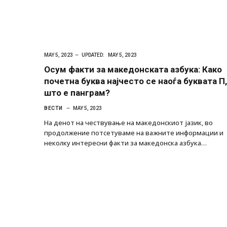
MAY 5, 2023
UPDATED:
MAY 5, 2023
Осум факти за македонската азбука: Како
почетна буква најчесто се наоѓа буквата П,
што е панграм?
ВЕСТИ
MAY 5, 2023
На денот на чествување на македонскиот јазик, во
продолжение потсетуваме на важните информации и
неколку интересни факти за македонска азбука…