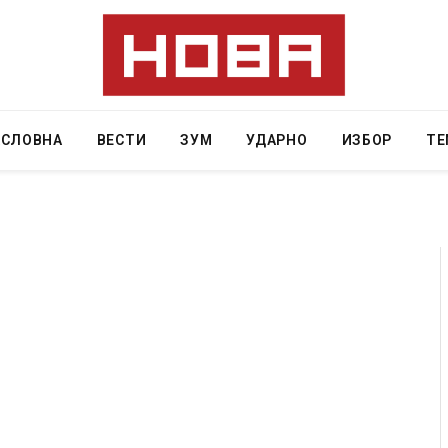
АСЛОВНА
ВЕСТИ
ЗУМ
УДАРНО
ИЗБОР
ТЕ
а 12 години затвор
И Данска се милитарилизира – воведув
11-месечна воена
AUGUST 4, 2026