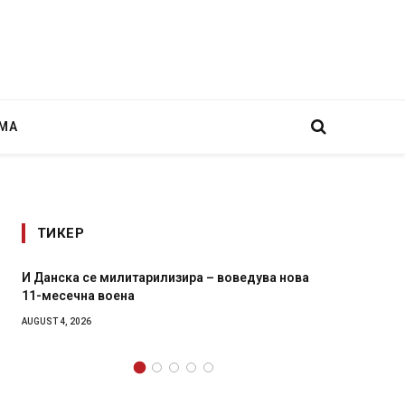
МА
ТИКЕР
а нова
Уште двајца починаа од повредите во ресторан
во главниот град на Русуија – експлозивот бил
завиткан како роденденски подарок
AUGUST 2, 2026