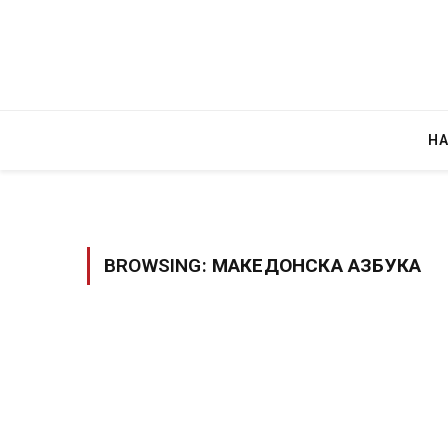
Н
BROWSING:
МАКЕДОНСКА АЗБУКА
Руска новинарка е осудена н
за „велепредавство“
JULY 29, 2026