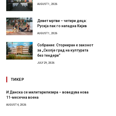
Илинден 1903 – АСНОМ 1944
AUGUST 1, 2026
Девет мртви – четири деца:
Русија пак го нападна Кијив
AUGUST 1, 2026
Собрание: Сторниран е законот
за „Скопје град на културата
без тендери“
JULY 29, 2026
ТИКЕР
оведува нова
Уште двајца починаа од повредите во рест
во главниот град на Русуија – експлозивот 
завиткан како роденденски подарок
AUGUST 2, 2026