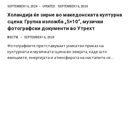
SEPTEMBER 16, 2024
UPDATED:
SEPTEMBER 16, 2024
Холандија ќе ѕирне во македонската културна
сцена: Групна изложба „5×10“, музички
фотографски документи во Утрехт
ВЕСТИ
SEPTEMBER 16, 2024
Фотографиите претставуваат уникатен приказ на
културната и музичката сцена во земјата, каде што
емоциите, енергијата и атмосферата на настапите се…