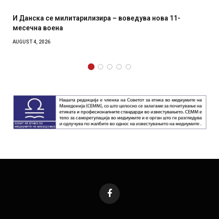
ТИКЕР
ва нова 11-
Уште двајца починаа од повредите во ре
главниот град на Русуија – експлозивот 
како роденденски подарок
AUGUST 2, 2026
Facebook