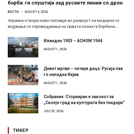
Украинците за прв пат користат роботи во
борба: ги спуштија зад руските линии со дрон
ВЕСТИ
AUGUST 4, 2026
Украина отвори ново поглавје во развојот на модерното
војување со спроведување на првата позната борбена…
Илинден 1903 – АСНОМ 1944
AUGUST 1, 2026
Девет мртви – четири деца: Русија пак
го нападна Кијив
AUGUST 1, 2026
Собрание: Сторниран е законот за
„Скопје град на културата без тендери“
JULY 29, 2026