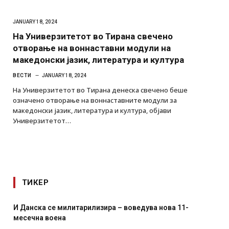
JANUARY 18, 2024
На Универзитетот во Тирана свечено
отворање на воннаставни модули на
македонски јазик, литература и култура
ВЕСТИ
JANUARY 18, 2024
На Универзитетот во Тирана денеска свечено беше
означено отворање на воннаставните модули за
македонски јазик, литература и култура, објави
Универзитетот…
ТИКЕР
Уште двајца починаа од повредите во ресторан во
главниот град на Русуија – експлозивот бил завитка
како роденденски подарок