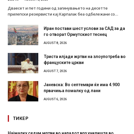
Дваесет и пет години од загинувањето на десетте
прилепски резервисти кај Карпалак беа одбележани со…
Иран постави шест услови за САД за да
го отворат Ормутскиот теснец
AUGUST 8, 2026
Триста илјади жртви на злоупотреба во
француските цркви
AUGUST 7, 2026
Јаневска: Во септември ќе има 4.900
првачиња помалку од лани
AUGUST 6, 2026
ТИКЕР
Најмалку седум мртви во нападот врз училиште во