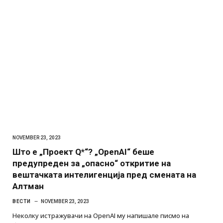
NOVEMBER 23, 2023
Што е „Проект Q*“? „OpenAI“ беше
предупреден за „опасно“ откритие на
вештачката интелигенција пред смената на
Алтман
ВЕСТИ
NOVEMBER 23, 2023
Неколку истражувачи на OpenAI му напишале писмо на