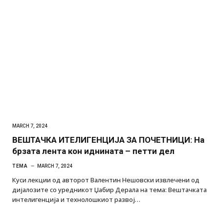
MARCH 7, 2024
ВЕШТАЧКА ИТЕЛИГЕНЦИЈА ЗА ПОЧЕТНИЦИ: На
брзата лента кон иднината – петти дел
ТЕМА
MARCH 7, 2024
Куси лекции од авторот Валентин Нешовски извлечени од
дијалозите со уредникот Џабир Дерала на тема: Вештачката
интелигенција и технолошкиот развој…