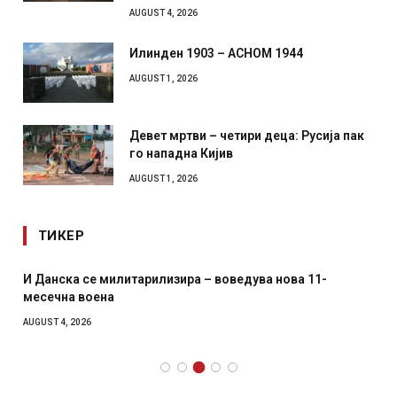
со дрон
AUGUST 4, 2026
Илинден 1903 – АСНОМ 1944
AUGUST 1, 2026
Девет мртви – четири деца: Русија пак
го нападна Кијив
AUGUST 1, 2026
ТИКЕР
Уште двајца починаа од повредите во ресторан во
главниот град на Русуија – експлозивот бил завиткан
како роденденски подарок
AUGUST 2, 2026