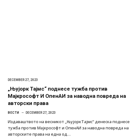
DECEMBER 27, 2023
„Њујорк Тајмс“ поднесе тужба против
Мајкрософт И ОпенАИ за наводна повреда на
авторски права
ВЕСТИ
DECEMBER 27, 2023
Издаваштвото на весникот „ЊујоркТајмс“ денеска поднесе
тужба против Мајкрософт и ОпенАИ за наводна повреда на
авторските права на една од…