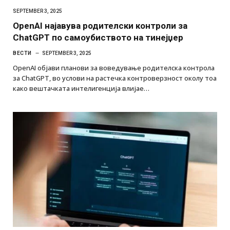
SEPTEMBER 3, 2025
OpenAI најавува родителски контроли за
ChatGPT по самоубиството на тинејџер
ВЕСТИ
SEPTEMBER 3, 2025
OpenAI објави планови за воведување родителска контрола
за ChatGPT, во услови на растечка контроверзност околу тоа
како вештачката интелигенција влијае…