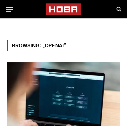
BROWSING:
„OPENAI“