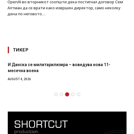
OpenAI во вторникот соопшти дека постигнал договор Сем
Алтман да се врати како извршен директор, само неколку
дена по неговото…
ТИКЕР
Уште двајца починаа од повредите во ресторан во
главниот град на Русуија – експлозивот бил завиткан
како роденденски подарок
AUGUST 2, 2026