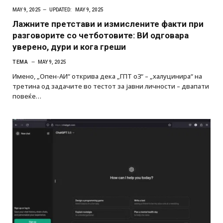
MAY 9, 2025
UPDATED:
MAY 9, 2025
Лажните претстави и измислените факти при
разговорите со четботовите: ВИ одговара
уверено, дури и кога греши
ТЕМА
MAY 9, 2025
Имено, „Опен-АИ“ открива дека „ГПТ o3“ – „халуцинира“ на
третина од задачите во тестот за јавни личности – двапати
повеќе…