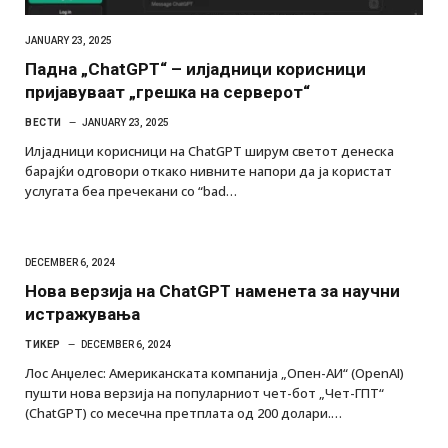
JANUARY 23, 2025
Падна „ChatGPT“ – илјадници корисници
пријавуваат „грешка на серверот“
ВЕСТИ
JANUARY 23, 2025
Илјадници корисници на ChatGPT ширум светот денеска
барајќи одговори откако нивните напори да ја користат
услугата беа пречекани со “bad…
DECEMBER 6, 2024
Нова верзија на ChatGPT наменета за научни
истражувања
ТИКЕР
DECEMBER 6, 2024
Лос Анџелес: Американската компанија „Опен-АИ“ (OpenAI)
пушти нова верзија на популарниот чет-бот „Чет-ГПТ“
(ChatGPT) со месечна претплата од 200 долари.…