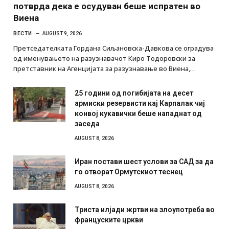
потврда дека е осудуван беше испратен во
Виена
ВЕСТИ
AUGUST 9, 2026
Претседателката Гордана Сиљановска-Давкова се оградува
од именувањето на разузнавачот Киро Тодоровски за
претставник на Агенцијата за разузнавање во Виена,…
25 години од погибијата на десет
армиски резервисти кај Карпалак чиј
конвој кукавички беше нападнат од
заседа
AUGUST 8, 2026
Иран постави шест услови за САД за да
го отворат Ормутскиот теснец
AUGUST 8, 2026
Триста илјади жртви на злоупотреба во
француските цркви