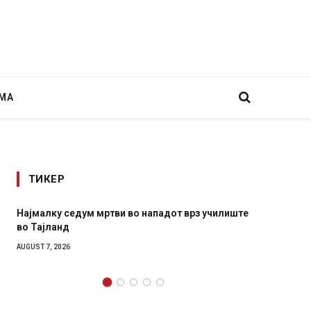
МА
ТИКЕР
 во нападот врз училиште
СОЗИС: Украинците повеќе им вер
генералите отколку на Зеленски
AUGUST 7, 2026