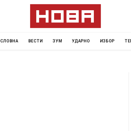
АСЛОВНА
ВЕСТИ
ЗУМ
УДАРНО
ИЗБОР
ТЕ
 починаа од повредите во ресторан
Најмалку седум мртви
 град на Русуија – експлозивот бил
во Тајланд
ако роденденски подарок
AUGUST 7, 2026