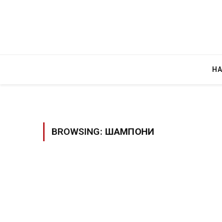
Н
BROWSING:
ШАМПОНИ
Уште двајца
во главниот
завиткан к
AUGUST 2, 2026