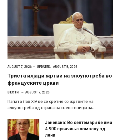
AUGUST 7, 2026
UPDATED:
AUGUST 8, 2026
Триста илјади жртви на злоупотреба во
француските цркви
ВЕСТИ
AUGUST 7, 2026
Папата Лав XIV ќе се сретне со жртвите на
злоупотреба од страна на свештеници за…
Јаневска: Во септември ќе има
4.900 првачиња помалку од
лани