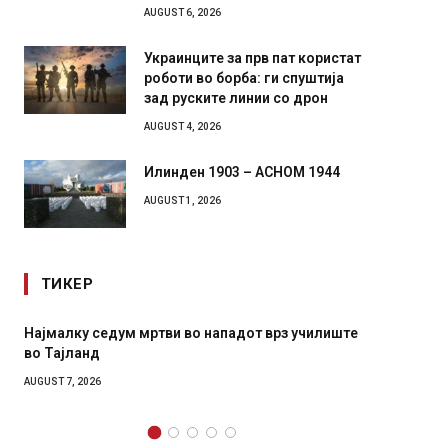
AUGUST 6, 2026
Украинците за прв пат користат
роботи во борба: ги спуштија
зад руските линии со дрон
AUGUST 4, 2026
Илинден 1903 – АСНОМ 1944
AUGUST 1, 2026
ТИКЕР
ум мртви во нападот врз училиште
СОЗИС: Украинците пове
генералите отколку на 
AUGUST 7, 2026