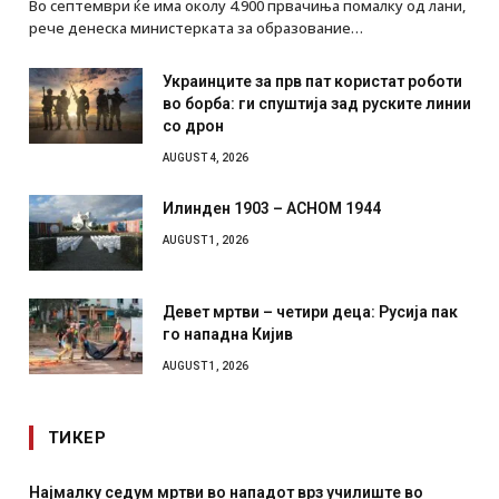
Во септември ќе има околу 4.900 првачиња помалку од лани,
рече денеска министерката за образование…
Украинците за прв пат користат роботи
во борба: ги спуштија зад руските линии
со дрон
AUGUST 4, 2026
Илинден 1903 – АСНОМ 1944
AUGUST 1, 2026
Девет мртви – четири деца: Русија пак
го нападна Кијив
AUGUST 1, 2026
ТИКЕР
Најмалку седум мртви во нападот врз училиште во