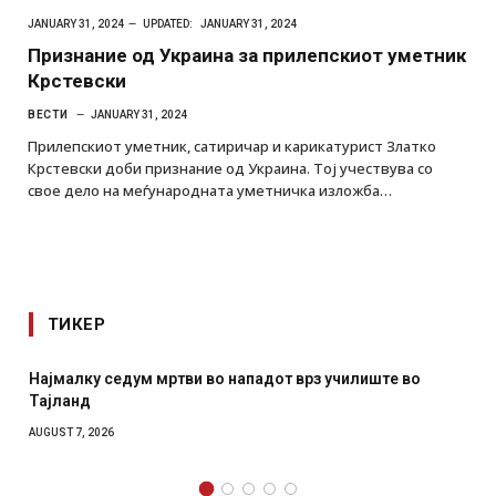
JANUARY 31, 2024
UPDATED:
JANUARY 31, 2024
Признание од Украина за прилепскиот уметник
Крстевски
ВЕСТИ
JANUARY 31, 2024
Прилепскиот уметник, сатиричар и карикатурист Златко
Крстевски доби признание од Украина. Тој учествува со
свое дело на меѓународната уметничка изложба…
ТИКЕР
падот врз училиште во
СОЗИС: Украинците повеќе им ве
отколку на Зеленски
AUGUST 7, 2026