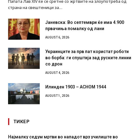
Папата Лав XIV ќе се сретне со жртвите на злоупотреба од
страна на свештеници за…
Јаневска: Во септември ќе има 4.900
првачиња помалку од лани
AUGUST 6, 2026
Украинците за прв пат користат роботи
во борба: ги спуштија зад руските линии
со дрон
AUGUST 4, 2026
Илинден 1903 – АСНОМ 1944
AUGUST 1, 2026
ТИКЕР
дум мртви во нападот врз училиште во
СОЗИС: Украинц