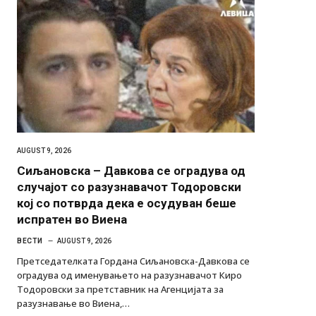
AUGUST 9, 2026
Сиљановска – Давкова се оградува од
случајот со разузнавачот Тодоровски
кој со потврда дека е осудуван беше
испратен во Виена
ВЕСТИ
AUGUST 9, 2026
Претседателката Гордана Сиљановска-Давкова се
оградува од именувањето на разузнавачот Киро
Тодоровски за претставник на Агенцијата за
разузнавање во Виена,…