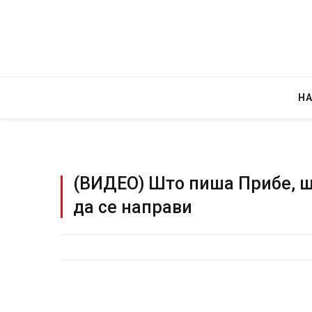
Н
(ВИДЕО) Што пиша Прибе, ш
да се направи
Уште двајца починаа од повредите во 
во главниот град на Русуија – експлоз
завиткан како роденденски подарок
AUGUST 2, 2026