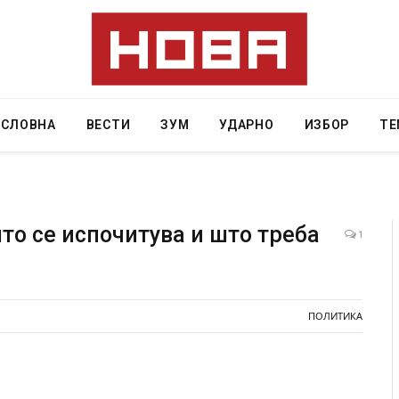
АСЛОВНА
ВЕСТИ
ЗУМ
УДАРНО
ИЗБОР
ТЕ
то се испочитува и што треба
1
ресторан
Најмалку седум мртви во нападот врз училиште
ивот бил
во Тајланд
ПОЛИТИКА
AUGUST 7, 2026