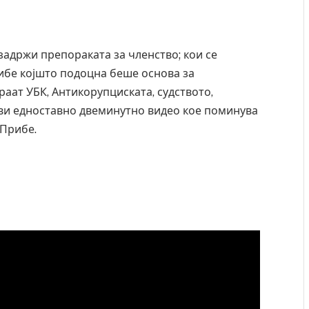
 задржи препораката за членство; кои се
ибе којшто подоцна беше основа за
аат УБК, Антикорупциската, судството,
ви едноставно двеминутно видео кое поминува
 Прибе.