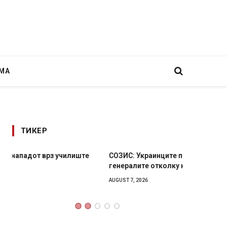
МА
ТИКЕР
СОЗИС: Украинците повеќе им веруваат на
Рачна 
генералите отколку на Зеленски
главни
локали
AUGUST 7, 2026
AUGUST 6,