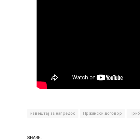
извештај за напредок
Пржински договор
Приб
SHARE.