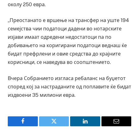
околу 250 евра.
„Преостанато е вршење на трансфер на уште 194
семејства чии податоци дадени во нотарските
изјави имаат одредени недостатоци па по
добивањето на коригирани податоци веднаш ќе
бидат префрлени и овие средства до крајните
корисници, се наведува во соопштението.
Вчера Собранието изгласа ребаланс на буџетот
според кој за настраданите од поплавите ќе бидат
издвоени 35 милиони евра.
Facebook
Twitter
LinkedIn
Email