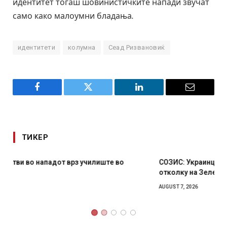
идентитет тогаш шовинистичките напади звучат
само како малоумни бладања.
идентитети
колумна
Сеад Ризвановиќ
Facebook
Twitter
LinkedIn
Email
ТИКЕР
СОЗИС: Украинците повеќе им веруваат на генералите
отколку на Зеленски
AUGUST 7, 2026