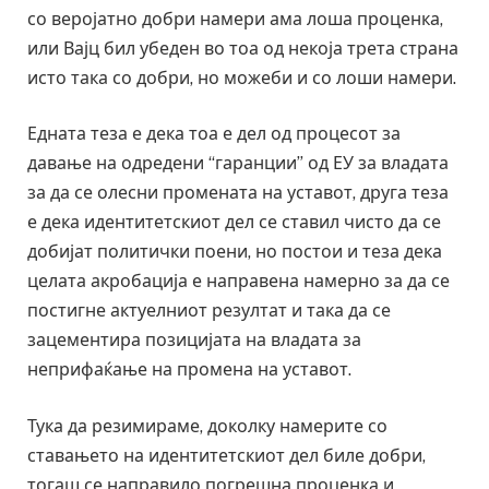
со веројатно добри намери ама лоша проценка,
или Вајц бил убеден во тоа од некоја трета страна
исто така со добри, но можеби и со лоши намери.
Едната теза е дека тоа е дел од процесот за
давање на одредени “гаранции” од ЕУ за владата
за да се олесни промената на уставот, друга теза
е дека идентитетскиот дел се ставил чисто да се
добијат политички поени, но постои и теза дека
целата акробација е направена намерно за да се
постигне актуелниот резултат и така да се
зацементира позицијата на владата за
неприфаќање на промена на уставот.
Тука да резимираме, доколку намерите со
ставањето на идентитетскиот дел биле добри,
тогаш се направило погрешна проценка и