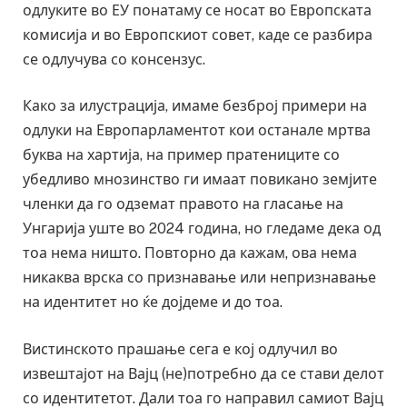
одлуките во ЕУ понатаму се носат во Европската
комисија и во Европскиот совет, каде се разбира
се одлучува со консензус.
Како за илустрација, имаме безброј примери на
одлуки на Европарламентот кои останале мртва
буква на хартија, на пример пратениците со
убедливо мнозинство ги имаат повикано земјите
членки да го одземат правото на гласање на
Унгарија уште во 2024 година, но гледаме дека од
тоа нема ништо. Повторно да кажам, ова нема
никаква врска со признавање или непризнавање
на идентитет но ќе дојдеме и до тоа.
Вистинското прашање сега е кој одлучил во
извештајот на Вајц (не)потребно да се стави делот
со идентитетот. Дали тоа го направил самиот Вајц