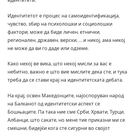
идентитети.
Идентитетот е процес на самоидентификација,
чувство, збир на психолошки и социолошки
фактори, може да биде личен, етнички,
регионален, државен, верски, … и никој, ама никој
не може да ви го даде или одземе.
Како некој ве вика, што некој мисли за вас е
небитно, важно е што вие мислите дека сте, и тука
треба да се стави крај на идентитетската дебата.
На крај, освен Македонците, најоспоруван народ
на Балканот од идентитетски аспект се
Бошњаците. Па така ние сме Срби, Хрвати, Турци,
Албанци, што сакате, но мене тие приказни ми се
смешни, бидејќи кога сте сигурни во својот