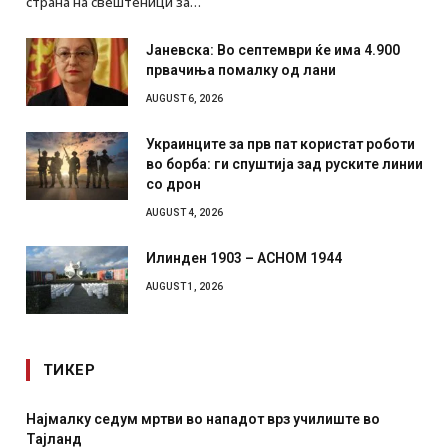
страна на свештеници за…
Јаневска: Во септември ќе има 4.900
првачиња помалку од лани
AUGUST 6, 2026
Украинците за прв пат користат роботи
во борба: ги спуштија зад руските линии
со дрон
AUGUST 4, 2026
Илинден 1903 – АСНОМ 1944
AUGUST 1, 2026
ТИКЕР
СОЗИС: Украинците повеќе им веруваат на генералите
отколку на Зеленски