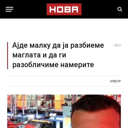
Ајде малку да ја разбиеме
0
маглата и да ги
разобличиме намерите
ИЗБОР