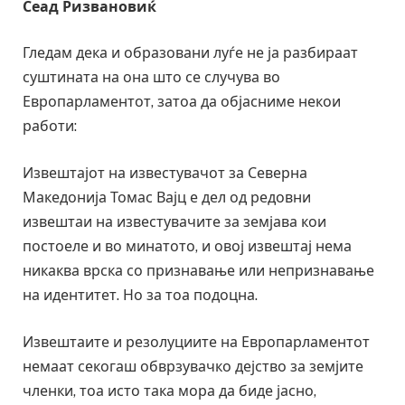
Сеад Ризвановиќ
Гледам дека и образовани луѓе не ја разбираат
суштината на она што се случува во
Европарламентот, затоа да објасниме некои
работи:
Извештајот на известувачот за Северна
Македонија Томас Вајц е дел од редовни
извештаи на известувачите за земјава кои
постоеле и во минатото, и овој извештај нема
никаква врска со признавање или непризнавање
на идентитет. Но за тоа подоцна.
Извештаите и резолуциите на Европарламентот
немаат секогаш обврзувачко дејство за земјите
членки, тоа исто така мора да биде јасно,