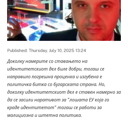
Published: Thursday, July 10, 2025 13:24
Доколку намерите со ставањето на
идентитетскиот дел биле добри, тогаш се
направило погрешна проценка и изгубена е
политичка битка со бугарската страна. Но,
доколку идентитетскиот дел е ставен намерно за
да се засили наративот за “лошата ЕУ која го
краде идентитетот” тогаш се работи за
малициозна и штетна политика.