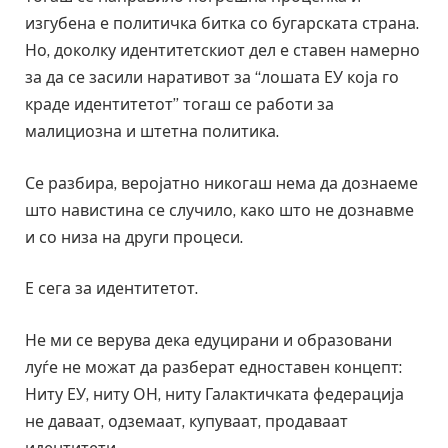
изгубена е политичка битка со бугарската страна.
Но, доколку идентитетскиот дел е ставен намерно
за да се засили наративот за “лошата ЕУ која го
краде идентитетот” тогаш се работи за
малициозна и штетна политика.
Се разбира, веројатно никогаш нема да дознаеме
што навистина се случило, како што не дознавме
и со низа на други процеси.
Е сега за идентитетот.
Не ми се верува дека едуцирани и образовани
луѓе не можат да разберат едноставен концепт:
Ниту ЕУ, ниту ОН, ниту Галактичката федерација
не даваат, одземаат, купуваат, продаваат