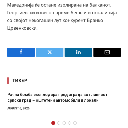
Македонија ќе остане изолирана на балканот.
Георгиевски извесно време беше и во коалиција
со својот некогашен лут конкурент Бранко
Црвенковски.
Facebook
Twitter
LinkedIn
Email
ТИКЕР
да во главниот
И Данска се милитарилизира – воведув
и и локали
месечна воена
AUGUST 4, 2026