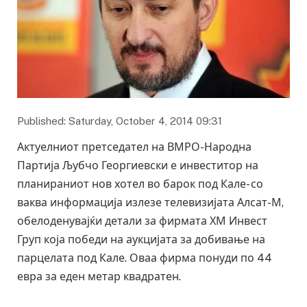
Published: Saturday, October 4, 2014 09:31
Актуелниот претседател на ВМРО-Народна
Партија Љубчо Георгиевски е инвеститор на
планираниот нов хотел во барок под Кале- со
ваква информација излезе телевизијата Алсат-М,
обелоденувајќи детали за фирмата ХМ Инвест
Груп која победи на аукцијата за добивање на
парцелата под Кале. Оваа фирма понуди по 44
евра за еден метар квадратен.