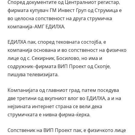
Според документите од Централниот регистар,
фирмата купувач ГМ Инвест Груп од Струмица е
во целосна сопственост на друга струмичка
компанија- АМГ ЕДИЛХА.
ЕДИЛХА пак, според тековната состојба, е
компанија основана и во сопственост на физичко
лице од с. Секирник, Босилово, но има и
содружник- фирмата ВИП Проект од Скопје,
пишува телевизијата.
Компанијата од главниот град, патем поседува
две третини од вкупниот влог во ЕДИЛХА, а и на
нејзината интернет страна се вели дека
струмичката е нивна фирма-ќерка.
Сопственик на ВИП Проект пак, е физичкото лице