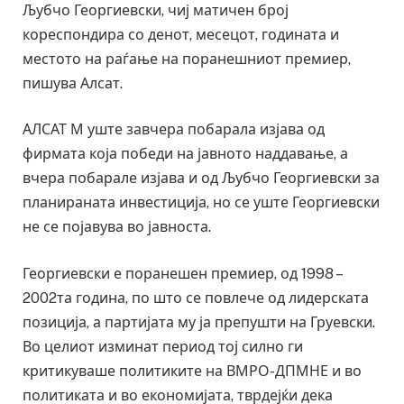
Љубчо Георгиевски, чиј матичен број
кореспондира со денот, месецот, годината и
местото на раѓање на поранешниот премиер,
пишува Алсат.
АЛСАТ М уште завчера побарала изјава од
фирмата која победи на јавното наддавање, а
вчера побарале изјава и од Љубчо Георгиевски за
планираната инвестиција, но се уште Георгиевски
не се појавува во јавноста.
Георгиевски е поранешен премиер, од 1998 –
2002та година, по што се повлече од лидерската
позиција, а партијата му ја препушти на Груевски.
Во целиот изминат период тој силно ги
критикуваше политиките на ВМРО-ДПМНЕ и во
политиката и во економијата, тврдејќи дека