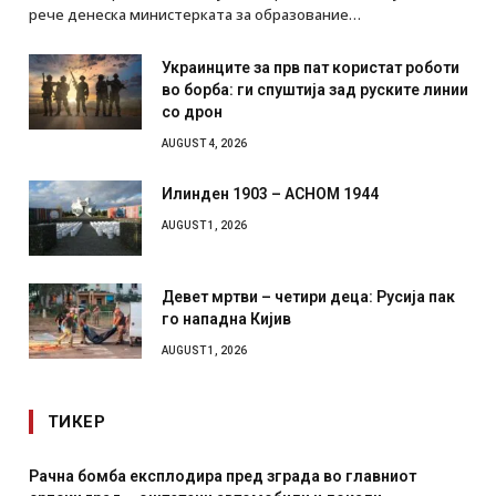
рече денеска министерката за образование…
Украинците за прв пат користат роботи
во борба: ги спуштија зад руските линии
со дрон
AUGUST 4, 2026
Илинден 1903 – АСНОМ 1944
AUGUST 1, 2026
Девет мртви – четири деца: Русија пак
го нападна Кијив
AUGUST 1, 2026
ТИКЕР
ра пред зграда во главниот
И Данска се милитарилизи