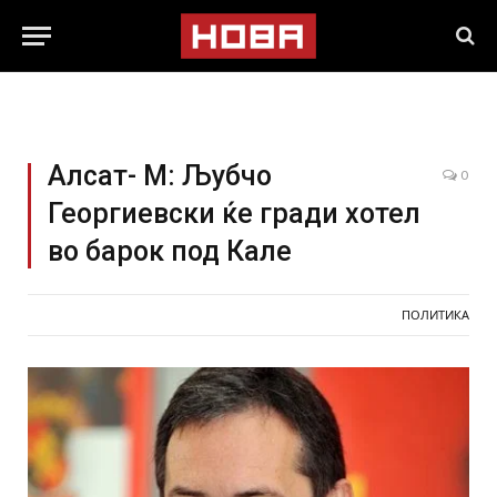
Алсат- М: Љубчо
0
Георгиевски ќе гради хотел
во барок под Кале
ПОЛИТИКА