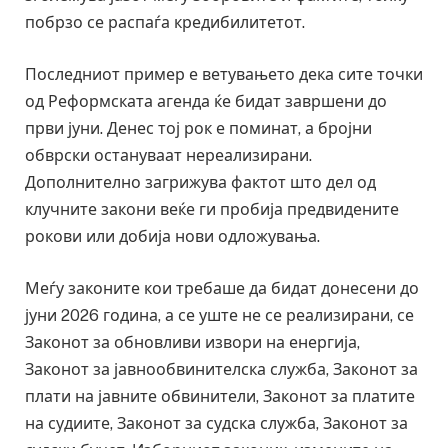
побрзо се распаѓа кредибилитетот.
Последниот пример е ветувањето дека сите точки
од Реформската агенда ќе бидат завршени до
први јуни. Денес тој рок е поминат, а бројни
обврски остануваат нереализирани.
Дополнително загрижува фактот што дел од
клучните закони веќе ги пробија предвидените
рокови или добија нови одложувања.
Меѓу законите кои требаше да бидат донесени до
јуни 2026 година, а се уште не се реализирани, се
Законот за обновливи извори на енергија,
Законот за јавнообвинителска служба, Законот за
плати на јавните обвинители, Законот за платите
на судиите, Законот за судска служба, Законот за