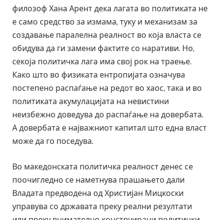
филозоф Хана Арент дека лагата во политиката не
е само средство за измама, туку и механизам за
создавање паралелна реалност во која власта се
обидува да ги замени фактите со наративи. Но,
секоја политичка лага има свој рок на траење.
Како што во физиката ентропијата означува
постепено распаѓање на редот во хаос, така и во
политиката акумулацијата на невистини
неизбежно доведува до распаѓање на довербата.
А довербата е најважниот капитал што една власт
може да го поседува.
Во македонската политичка реалност денес се
поочигледно се наметнува прашањето дали
Владата предводена од Христијан Мицкоски
управува со државата преку реални резултати
или преку внимателно конструирани политички