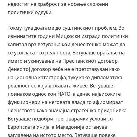
недостиг на храброст за носење сложени
политички одлуки.
Токму тука доаѓаме до суштинскиот проблем. Во
изминатите години Мицкоски изгради политички
капитал врз ветувања кои денес тешко можат да
се усогласат со реалноста. Ветуваше враќање на
името и укинување на Преспанскиот договор.
Денес тој договор веќе не е претставуван како
национална катастрофа, туку како дипломатска
реалност со која државата живее. Ветуваше
поинаков однос кон НАТО, а денес највисоките
функционери на неговата влада го афирмираат
членството како значајна стратешка придобивка.
Ветуваше подобри преговарачки услови со
Европската Унија, а Македонија останува
заглавена на истото место. Ветуваше повеќе