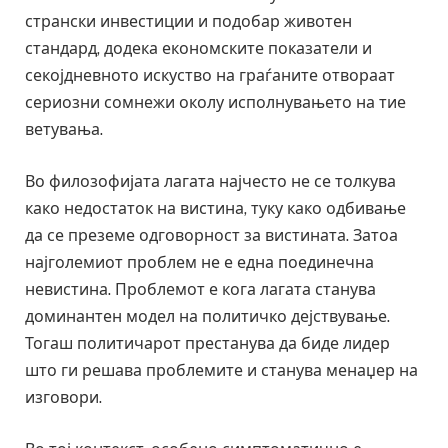
странски инвестиции и подобар животен
стандард, додека економските показатели и
секојдневното искуство на граѓаните отвораат
сериозни сомнежи околу исполнувањето на тие
ветувања.
Во филозофијата лагата најчесто не се толкува
како недостаток на вистина, туку како одбивање
да се преземе одговорност за вистината. Затоа
најголемиот проблем не е една поединечна
невистина. Проблемот е кога лагата станува
доминантен модел на политичко дејствување.
Тогаш политичарот престанува да биде лидер
што ги решава проблемите и станува менаџер на
изговори.