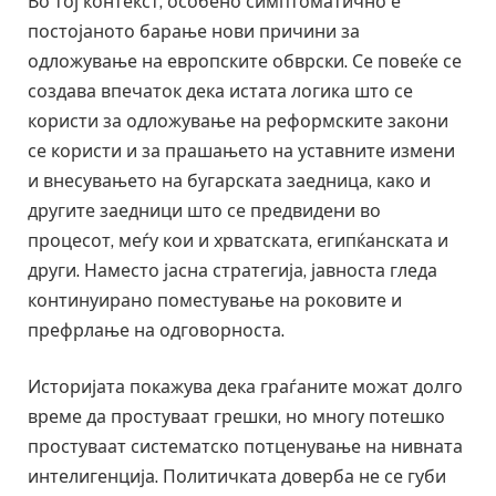
Во тој контекст, особено симптоматично е
постојаното барање нови причини за
одложување на европските обврски. Се повеќе се
создава впечаток дека истата логика што се
користи за одложување на реформските закони
се користи и за прашањето на уставните измени
и внесувањето на бугарската заедница, како и
другите заедници што се предвидени во
процесот, меѓу кои и хрватската, египќанската и
други. Наместо јасна стратегија, јавноста гледа
континуирано поместување на роковите и
префрлање на одговорноста.
Историјата покажува дека граѓаните можат долго
време да простуваат грешки, но многу потешко
простуваат систематско потценување на нивната
интелигенција. Политичката доверба не се губи