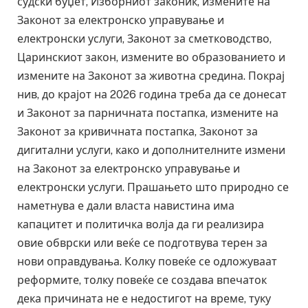
судски буџет, Изборниот законик, измените на
Законот за електронско управување и
електронски услуги, Законот за сметководство,
Царинскиот закон, измените во образованието и
измените на Законот за животна средина. Покрај
нив, до крајот на 2026 година треба да се донесат
и Законот за парничната постапка, измените на
Законот за кривичната постапка, Законот за
дигитални услуги, како и дополнителните измени
на Законот за електронско управување и
електронски услуги. Прашањето што природно се
наметнува е дали власта навистина има
капацитет и политичка волја да ги реализира
овие обврски или веќе се подготвува терен за
нови оправдувања. Колку повеќе се одложуваат
реформите, толку повеќе се создава впечаток
дека причината не е недостигот на време, туку