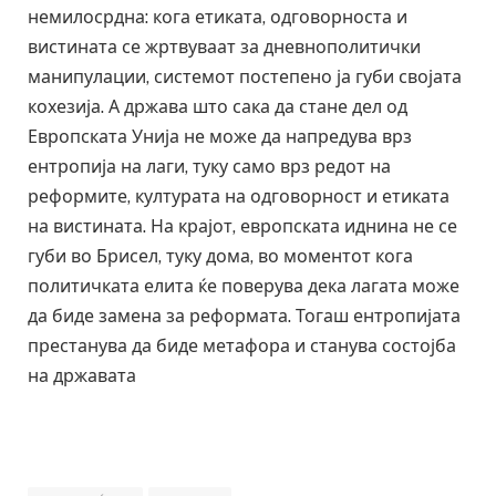
немилосрдна: кога етиката, одговорноста и
вистината се жртвуваат за дневнополитички
манипулации, системот постепено ја губи својата
кохезија. А држава што сака да стане дел од
Европската Унија не може да напредува врз
ентропија на лаги, туку само врз редот на
реформите, културата на одговорност и етиката
на вистината. На крајот, европската иднина не се
губи во Брисел, туку дома, во моментот кога
политичката елита ќе поверува дека лагата може
да биде замена за реформата. Тогаш ентропијата
престанува да биде метафора и станува состојба
на државата