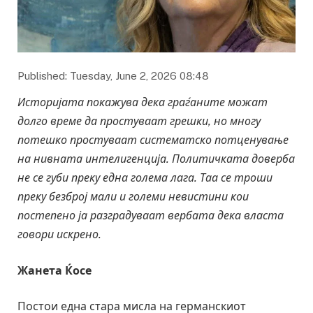
Published: Tuesday, June 2, 2026 08:48
Историјата покажува дека граѓаните можат
долго време да простуваат грешки, но многу
потешко простуваат систематско потценување
на нивната интелигенција. Политичката доверба
не се губи преку една голема лага. Таа се троши
преку безброј мали и големи невистини кои
постепено ја разградуваат вербата дека власта
говори искрено.
Жанета Ќосе
Постои една стара мисла на германскиот