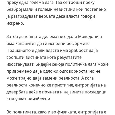
преку една голема лага. Таа се троши преку
безброј мали и големи невистини кои постепено
ја разградуваат вербата дека власта говори
искрено.
Затоа денешната дилема не е дали Македонија
има капацитет да ги исполни реформите.
Прашањето е дали власта има храброст да ја
соопшти вистината кога резултатите
изостануваат. Бидејќи секоја политичка лага може
привремено да ја одложи одговорноста, но не
може трајно да ја замени реалноста. А кога
реалноста конечно ќе пристигне, ентропијата на
довербата веќе е почната и нејзините последици
стануваат неизбежни.
Во политиката, како и во физиката, ентропијата е