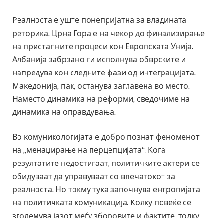
Реалноста е уште понепријатна за владината
реторика. Црна Гора е на чекор до финализирање
на пристапните процеси кон Европската Унија.
Албанија забрзано ги исполнува обврските и
напредува кон следните фази од интеграцијата.
Македонија, пак, останува заглавена во место.
Наместо динамика на реформи, сведочиме на
динамика на оправдувања.
Во комуникологијата е добро познат феноменот
на „менаџирање на перцепцијата“. Кога
резултатите недостигаат, политичките актери се
обидуваат да управуваат со впечатокот за
реалноста. Но токму тука започнува ентропијата
на политичката комуникација. Колку повеќе се
зголемува јазот меѓу зборовите и фактите, толку