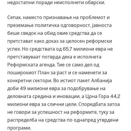
недостапни поради неисполнети обврски.
Сепак, наместо признавање на проблемот и
преземање политичка одговорност, јавноста
беше сведок на обид овие средства да се
претстават како доказ за целосен реформски
успех. Но средствата од 65,7 милиони евра не
претставуваат потврда дека е исполнета
Реформската агенда. Тие се само дел од
поширокиот План за раст и се наменети за
конкретни сектори. Во истиот пакет Албанија
доби 49 милиони евра за подобрување на
деловната средина и иновации, а Црна Гора 44,2
милиони евра за слични цели. Споредбата затоа
не говори за успешност на реформите, туку за
распределба на средства по однапред утврдени
програми.