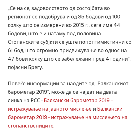
„Се на се, задоволството од состојбата во
регионот се подобрува и од 35 бодови од 100
колку што се измерени во 2015 г., сега има 44
бодови, што е и натаму под половина.
Стопанските субјкти се уште попоптимистични со
61 бод, што огромно придвижување во однос на
47 бови колку што се забележани пред 4 години“,
појасни Брегу.
Повеќе информации за наодите од „Балканскиот
барометар 2019“, може да се најдат на двата
линка на РСС –
Балкански барометар 2019 –
истражување на јавното мислење
и
Балкански
барометар 2019 – истражување на мислењето на
стопанствениците
.