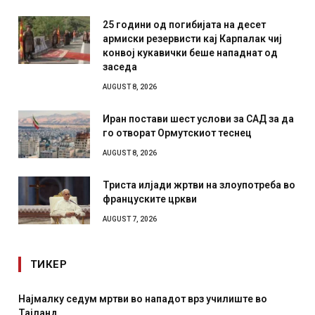
25 години од погибијата на десет
армиски резервисти кај Карпалак чиј
конвој кукавички беше нападнат од
заседа
AUGUST 8, 2026
Иран постави шест услови за САД за да
го отворат Ормутскиот теснец
AUGUST 8, 2026
Триста илјади жртви на злоупотреба во
француските цркви
AUGUST 7, 2026
ТИКЕР
е во
СОЗИС: Украинците повеќе им веруваат на генерал
отколку на Зеленски