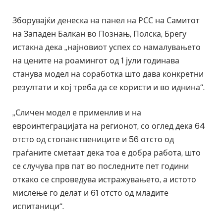
Зборувајќи денеска на панел на РСС на Самитот
на Западен Балкан во Познањ, Полска, Брегу
истакна дека „најновиот успех со намалувањето
на цените на роамингот од 1 јули годинава
станува модел на соработка што дава конкретни
резултати и кој треба да се користи и во иднина“.
„Сличен модел е применлив и на
евроинтеграцијата на регионот, со оглед дека 64
отсто од стопанствениците и 56 отсто од
граѓаните сметаат дека тоа е добра работа, што
се случува прв пат во последните пет години
откако се спроведува истражувањето, а истото
мислење го делат и 61 отсто од младите
испитаници“.