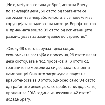
„Не е, меѓутоа, се така добро“, истакна Брегу
појаснувајќи дека „60 отсто од граѓаните се
загрижени за невработеноста, а се повеќе и за
корупцијата и одливот на мозоци. Веројатно тоа
е причината зошто 39 отсто од испитаниците
размислуваат за заминување во странство“.
„Околу 69 отсто веруваат дека социо-
економската состојба е просечна, 26 отсто велат
дека состојбата е под просекот, а 16 отсто од
граѓаните не можеле да си дозволат основни
намирници! Она што загрижува е падот на
вработеноста за 8 отсто, односно само 34 отсто
од граѓаните рекле дека се вработени, додека тој
процент за 2018 година изнесуваше 42 отсто“,
додаде Брегу.