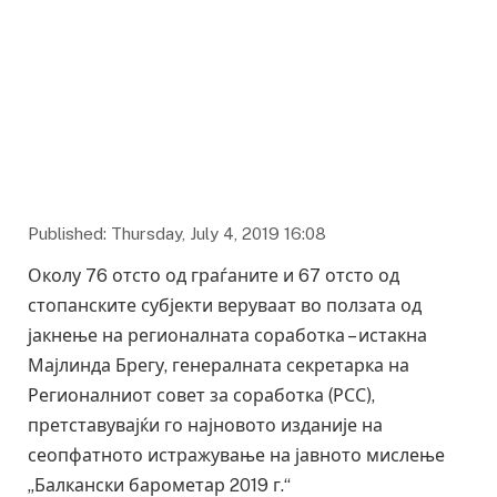
Published: Thursday, July 4, 2019 16:08
Околу 76 отсто од граѓаните и 67 отсто од
стопанските субјекти веруваат во ползата од
јакнење на регионалната соработка – истакна
Мајлинда Брегу, генералната секретарка на
Регионалниот совет за соработка (РСС),
претставувајќи го најновото изданије на
сеопфатното истражување на јавното мислење
„Балкански барометар 2019 г.“