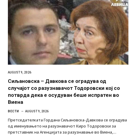
AUGUST 9, 2026
Сиљановска – Давкова се оградува од
случајот со разузнавачот Тодоровски кој со
потврда дека е осудуван беше испратен во
Виена
ВЕСТИ
AUGUST 9, 2026
Претседателката Гордана Сиљановска-Давкова се оградува
од именувањето на разузнавачот Киро Тодоровски за
претставник на Агенцијата за разузнавање во Виена,…