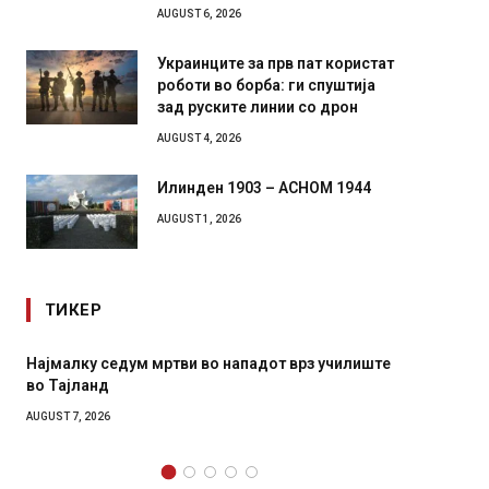
AUGUST 6, 2026
Украинците за прв пат користат
роботи во борба: ги спуштија
зад руските линии со дрон
AUGUST 4, 2026
Илинден 1903 – АСНОМ 1944
AUGUST 1, 2026
ТИКЕР
т врз училиште
СОЗИС: Украинците повеќе им веруваат на
генералите отколку на Зеленски
AUGUST 7, 2026