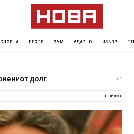
АСЛОВНА
ВЕСТИ
ЗУМ
УДАРНО
ИЗБОР
ТЕ
риениот долг
0
редите во ресторан
Најмалку седум мртви во нападот врз 
ПОЛИТИКА
– експлозивот бил
во Тајланд
 подарок
AUGUST 7, 2026