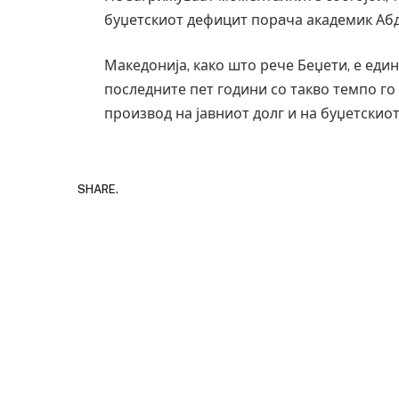
буџетскиот дефицит порaча академик Абд
Македонија, како што рече Беџети, е еди
последните пет години со такво темпо го
производ на јавниот долг и на буџетскио
SHARE.
Уште двајца починаа 
во главниот град на Р
завиткан како роденд
AUGUST 2, 2026