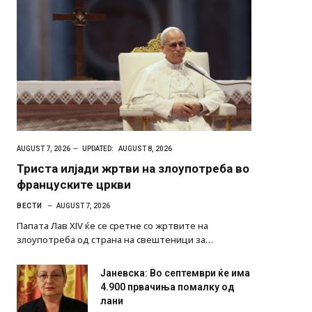
AUGUST 7, 2026
UPDATED:
AUGUST 8, 2026
Триста илјади жртви на злоупотреба во
француските цркви
ВЕСТИ
AUGUST 7, 2026
Папата Лав XIV ќе се сретне со жртвите на
злоупотреба од страна на свештеници за…
Јаневска: Во септември ќе има
4.900 првачиња помалку од
лани