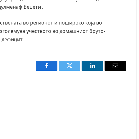
улменаф Беџети .
нствената во регионот и пошироко која во
 зголемува учеството во домашниот бруто-
т дефицит.
Facebook
Twitter
LinkedIn
Email
од повредите во ресторан
Најмалку седум мртви во нападо
усуија – експлозивот бил
во Тајланд
енски подарок
AUGUST 7, 2026