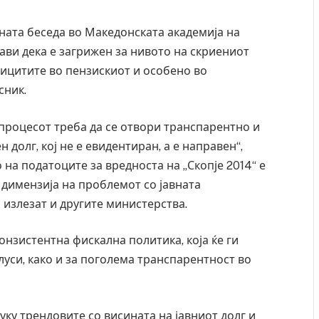
ата беседа во Македонската академија на
ави дека е загрижен за нивото на скриениот
ефицитите во пензискиот и особено во
сник.
процесот треба да се отвори транспарентно и
 долг, кој не е евидентиран, а е направен“,
 на податоците за вредноста на „Скопје 2014“ е
а димензија на проблемот со јавната
 излезат и другите министерства.
онзистентна фискална политика, која ќе ги
луси, како и за поголема транспарентност во
уку трендовите со висината на јавниот долг и