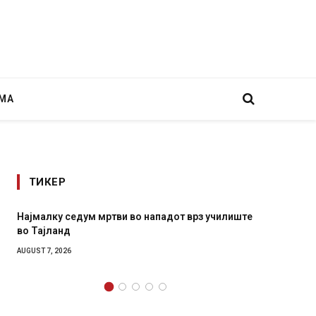
МА
ТИКЕР
училиште
СОЗИС: Украинците повеќе им веруваат на
генералите отколку на Зеленски
AUGUST 7, 2026