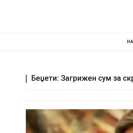
Н
Беџети: Загрижен сум за ск
Уште двајца починаа од пов
во главниот град на Русуија 
завиткан како роденденски
AUGUST 2, 2026