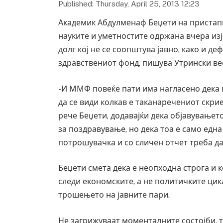
Published: Thursday, April 25, 2013 12:23
Академик Абдулменаф Беџети на пристапн
науките и уметностите одржана вчера изј
долг кој не се соопштува јавно, како и д
здравствениот фонд, пишува Утрински ве
-И ММФ повеќе пати има нагласено дека 
да се види колкав е таканаречениот скриен
рече Беџети, додавајќи дека објавувањето
за поздравување, но дека тоа е само едн
потрошувачка и со сличен отчет треба да
Беџети смета дека е неопходна строга и к
следи економските, а не политичките цик
трошењето на јавните пари.
Не загрижуваат моменталните состојби, т