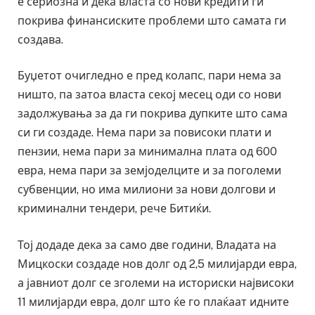
е сериозна и дека власта со нови кредити ги
покрива финансиските проблеми што самата ги
создава.
Буџетот очигледно е пред колапс, пари нема за
ништо, па затоа власта секој месец оди со нови
задолжувања за да ги покрива дупките што сама
си ги создаде. Нема пари за повисоки плати и
пензии, нема пари за минимална плата од 600
евра, нема пари за земјоделците и за поголеми
субвенции, но има милиони за нови долгови и
криминални тендери, рече Битиќи.
Тој додаде дека за само две години, Владата на
Мицкоски создаде нов долг од 2,5 милијарди евра,
а јавниот долг се зголеми на историски највисоки
11 милијарди евра, долг што ќе го плаќаат идните