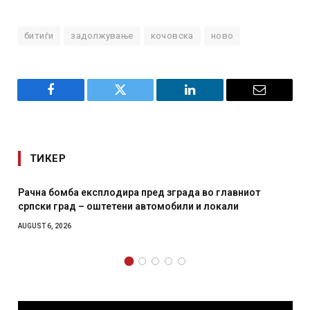
битиѓи
задолжување
кочовска
ново
Facebook
Twitter
LinkedIn
Email
ТИКЕР
И Данска се милитарилизира – воведува нова 11-
месечна воена
AUGUST 4, 2026