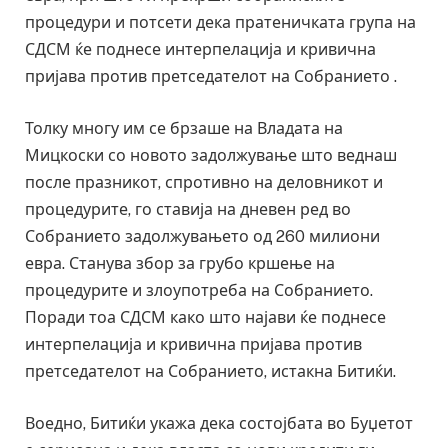
процедури и потсети дека пратеничката група на
СДСМ ќе поднесе интерпелација и кривична
пријава против претседателот на Собранието .
Толку многу им се брзаше на Владата на
Мицкоски со новото задолжување што веднаш
после празникот, спротивно на деловникот и
процедурите, го ставија на дневен ред во
Собранието задолжувањето од 260 милиони
евра. Станува збор за грубо кршење на
процедурите и злоупотреба на Собранието.
Поради тоа СДСМ како што најави ќе поднесе
интерпелација и кривична пријава против
претседателот на Собранието, истакна Битиќи.
Воедно, Битиќи укажа дека состојбата во Буџетот