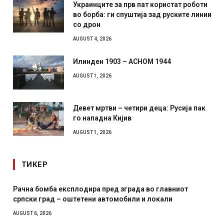
Украинците за прв пат користат роботи
во борба: ги спуштија зад руските линии
со дрон
AUGUST 4, 2026
Илинден 1903 – АСНОМ 1944
AUGUST 1, 2026
Девет мртви – четири деца: Русија пак
го нападна Кијив
AUGUST 1, 2026
ТИКЕР
И Данска се милитарилизира – воведува нова 11-
месечна воена
AUGUST 4, 2026