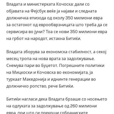
Владата и министерката Кочоска: дали со
објавата на Фејсбук веќе ја најави и следната
должничка епизода од околу 350 милиони евра
за остатокот од еврообврзницата што треба да се
сервисира во јуни? Тоа се нови 350 милиони евра
на грбот на народот, истакна Битиќи.
Владата зборува за економска стабилност, а секој
месец тропа на нова врата за задолжување.
Снемува пари во Буџетот. Погрешните политики
на Мицкоски и Кочовска во економијата, ја
туркаат Македонија и иднинте генерации во
должничко ропство, рече Битиќи.
Битиќи нагласи дека Владата брзаше со носењето
на одлуката за задолжување од 260 милиони
евра, при што ги прекрши собраниските