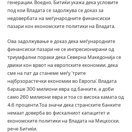
генерации. Воедно, Битиќи укажа дека условите
под кои Владата се задолжува се доказ за
недовербата на меѓународните финансиски
пазари кон економските политики на Владата.
Ова задолжување е доказ дека меѓународните
финансиски пазари не се инпресионирани од
триумфални пораки дека Северна Македонија се
движи кон врвот на европските економии, дека
сме на пат да станеме меѓу ‘трите
најбрзорастечки економии во Европа’. Владата
бараше 300 милиони евра од банките, а доби
само 260 милиони евра и тоа со висока камата од
4,6 проценти.Тоа значи дека странските банките
немаат доверба во фискалниот капацитет и
економските политики на Владата на Мицкоски,
рече Битиќи.