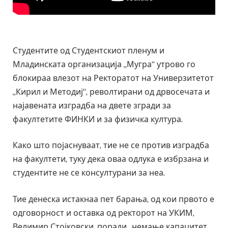
Студентите од Студентскиот пленум и
Младинската организација „Мугра“ утрово го
блокираа влезот на Ректоратот на Универзитетот
„Кирил и Методиј“, револтирани од дрвосечата и
најавената изградба на двете згради за
факултетите ФИНКИ и за физичка култура.
Како што појаснуваат, тие не се против изградба
на факултети, туку дека оваа одлука е избрзана и
студентите не се консултурани за неа.
Тие денеска истакнаа пет барања, од кои првото е
одговорност и оставка од ректорот на УКИМ,
Велимир Стојковски, поради „немање капацитет