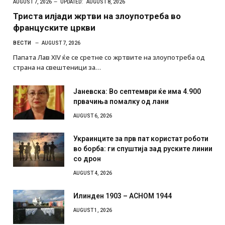
AUGUST 7, 2026
UPDATED:
AUGUST 8, 2026
Триста илјади жртви на злоупотреба во
француските цркви
ВЕСТИ
AUGUST 7, 2026
Папата Лав XIV ќе се сретне со жртвите на злоупотреба од
страна на свештеници за…
Јаневска: Во септември ќе има 4.900
првачиња помалку од лани
AUGUST 6, 2026
Украинците за прв пат користат роботи
во борба: ги спуштија зад руските линии
со дрон
AUGUST 4, 2026
Илинден 1903 – АСНОМ 1944
AUGUST 1, 2026