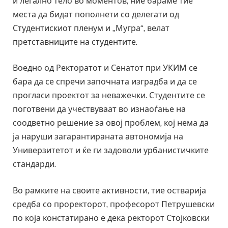
и легално тело во моментов, ние бараме тие
места да бидат пополнети со делегати од
Студентискиот пленум и „Мугра“, велат
претставниците на студентите.
Воедно од Ректоратот и Сенатот при УКИМ се
бара да се спречи започната изградба и да се
прогласи проектот за неважечки. Студентите се
поготвени да учествуваат во изнаоѓање на
соодветно решение за овој проблем, кој нема да
ја наруши загарантираната автономија на
Универзитетот и ќе ги задоволи урбанистичките
стандарди.
Во рамките на своите активности, тие остварија
средба со проректорот, професорот Петрушевски
по која констатирано е дека ректорот Стојковски