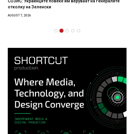
СОЗИС: Украинците повеќе им веруваат на генералите
отколку на Зеленски
AUGUST 7, 2026