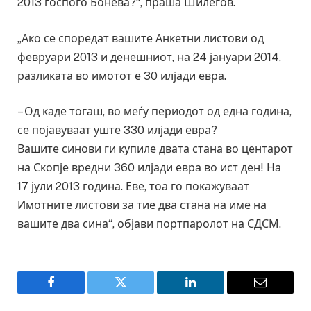
2013 госпоѓо Бонева?“, праша Шилегов.
„Ако се споредат вашите Анкетни листови од
февруари 2013 и денешниот, на 24 јануари 2014,
разликата во имотот е 30 илјади евра.
– Од каде тогаш, во меѓу периодот од една година,
се појавуваат уште 330 илјади евра?
Вашите синови ги купиле двата стана во центарот
на Скопје вредни 360 илјади евра во ист ден! На
17 јули 2013 година. Еве, тоа го покажуваат
Имотните листови за тие два стана на име на
вашите два сина“, објави портпаролот на СДСМ.
Facebook
Twitter
LinkedIn
Email