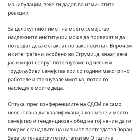
манипулации, веќе ги дадов во изминатите
реакции.
За целокупниот имот на моето семејство
надлежните институции може да проверат и да
потврдат дека е стакнат по законски пат. Впрочем
и сите граѓани, особено во Струмица, знаат дека
јас и мојот сопруг потекнуваме од чесни и
трудољубиви семејства кои со години макотрпно
работеле и стекнувале имот кој потоа го
наследиле моите деца.
Оттука, прес конференциите на СДСМ се само
неоснована дисквалификација кон мене и моето
семејство и тенденциозен обид на тој начин да ги
покрие скандалите на нивниот претседател Зоран
Заев со тендерските постапки во Општина