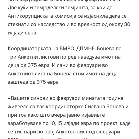
Две куќи и земјоделски земјишта, за кои до
Антикорупциската комисија се изјаснила дека се
стекнати со наследство и во вредност од околу 30
илјади евра.
Координаторката на ВМРО-ДПМНЕ, Бонева во
три Анкетни листови по ред наведува имот на
деца од 375 евра. И лани во февруари во
Анкетниот лист на Бонева стои имот на деца,
заштеда од 375 евра.
– Вашите синови во февруари минатата година
живееле со вас координаторке Силвана Бонева и
при тоа како што вчера јавно изјавивте
заработувале по 10, 15 илјади евра по проект, каде
се тие пари во овој Анкетен лист од февруари