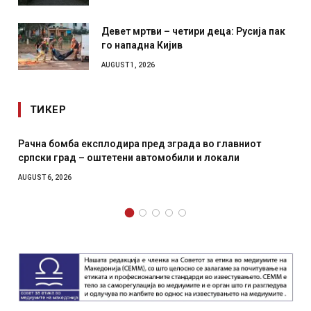
Девет мртви – четири деца: Русија пак
го нападна Кијив
AUGUST 1, 2026
ТИКЕР
И Данска се милитарилизира – воведува нова 11-
месечна воена
AUGUST 4, 2026