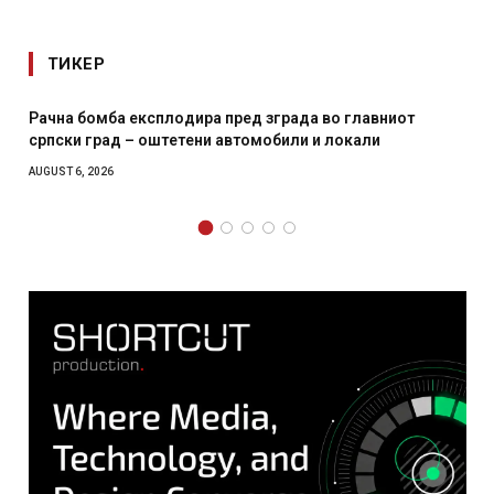
ТИКЕР
И Данска се милитарилизира – воведува нова 11-
месечна воена
AUGUST 4, 2026