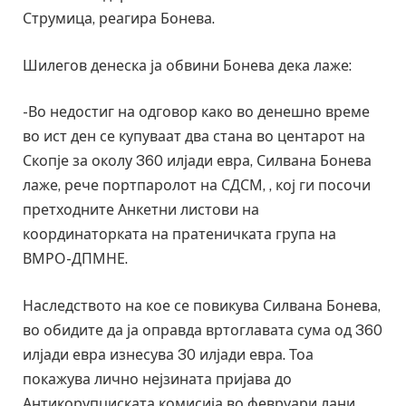
Струмица, реагира Бонева.
Шилегов денеска ја обвини Бонева дека лаже:
-Во недостиг на одговор како во денешно време
во ист ден се купуваат два стана во центарот на
Скопје за околу 360 илјади евра, Силвана Бонева
лаже, рече портпаролот на СДСМ, , кој ги посочи
претходните Анкетни листови на
координаторката на пратеничката група на
ВМРО-ДПМНЕ.
Наследството на кое се повикува Силвана Бонева,
во обидите да ја оправда вртоглавата сума од 360
илјади евра изнесува 30 илјади евра. Тоа
покажува лично нејзината пријава до
Антикорупциската комисија во февруари лани.