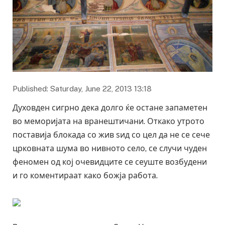
Published: Saturday, June 22, 2013 13:18
Духовден сигрно дека долго ќе остане запаметен
во меморијата на вранештичани. Откако утрото
поставија блокада со жив ѕид со цел да не се сече
црковната шума во нивното село, се случи чуден
феномен од кој очевидците се сеуште возбудени
и го коментираат како божја работа.