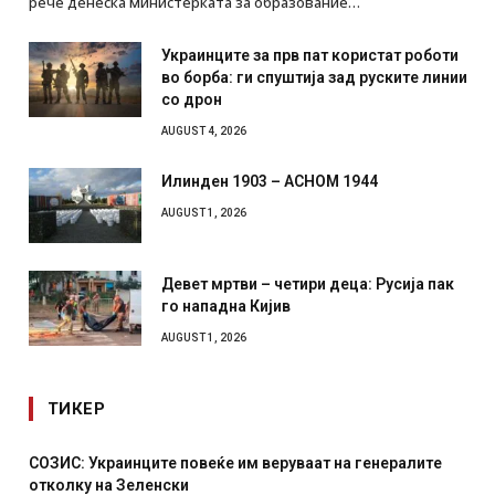
рече денеска министерката за образование…
Украинците за прв пат користат роботи
во борба: ги спуштија зад руските линии
со дрон
AUGUST 4, 2026
Илинден 1903 – АСНОМ 1944
AUGUST 1, 2026
Девет мртви – четири деца: Русија пак
го нападна Кијив
AUGUST 1, 2026
ТИКЕР
ите повеќе им веруваат на генералите
Рачна бомба експл
енски
српски град – ошт