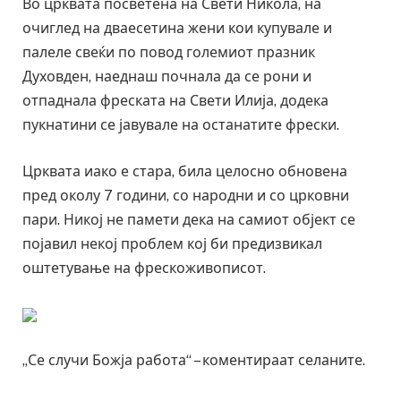
Во црквата посветена на Свети Никола, на
очиглед на дваесетина жени кои купувале и
палеле свеќи по повод големиот празник
Духовден, наеднаш почнала да се рони и
отпаднала фреската на Свети Илија, додека
пукнатини се јавувале на останатите фрески.
Црквата иако е стара, била целосно обновена
пред околу 7 години, со народни и со црковни
пари. Никој не памети дека на самиот објект се
појавил некој проблем кој би предизвикал
оштетување на фрескоживописот.
„Се случи Божја работа“ – коментираат селаните.