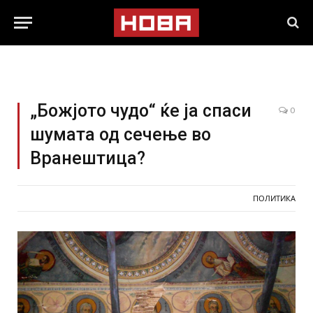
„Божјото чудо“ ќе ја спаси
0
шумата од сечење во
Вранештица?
ПОЛИТИКА