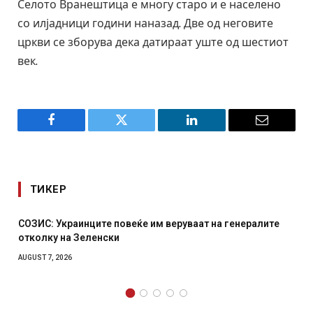
Селото Вранештица е многу старо и е населено
со илјадници години наназад. Две од неговите
цркви се зборува дека датираат уште од шестиот
век.
Facebook
Twitter
LinkedIn
Email
ТИКЕР
еруваат на генералите
Рачна бомба експлодира пред згра
српски град – оштетени автомобил
AUGUST 6, 2026