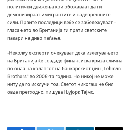
политички движења кои обожаваат да ги
демонизираат имигрантите и надворешните
сили. Првите последици веќе се забележуваат –
гласањето во Британија ги прати светските
пазари на диво паѓање.
-Неколку експерти очекуваат дека излегувањето
на Британија ќе создаде финансиска криза слична
по онаа на колапсот на банкарскиот џин „Lehman
Brothers“ во 2008-та година. Но никој не може
ниту да го исклучи тоа. Светот никогаш не бил
овде претходно, пишува Њујорк Тајмс.