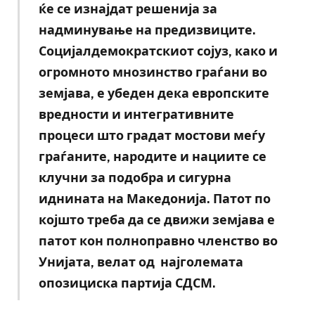
ќе се изнајдат решенија за
надминување на предизвиците.
Социјалдемократскиот сојуз, како и
огромното мнозинство граѓани во
земјава, е убеден дека европските
вредности и интегративните
процеси што градат мостови меѓу
граѓаните, народите и нациите се
клучни за подобра и сигурна
иднината на Македонија. Патот по
којшто треба да се движи земјава е
патот кон полноправно членство во
Унијата, велат од најголемата
опозициска партија СДСМ.