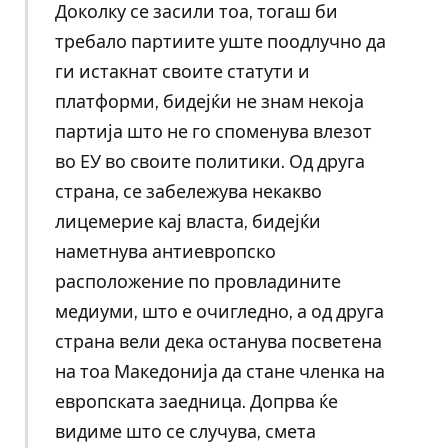
Доколку се засили тоа, тогаш би
требало партиите уште поодлучно да
ги истакнат своите статути и
платформи, бидејќи не знам некоја
партија што не го споменува влезот
во ЕУ во своите политики. Од друга
страна, се забележува некакво
лицемерие кај власта, бидејќи
наметнува антиевропско
расположение по провладините
медиуми, што е очигледно, а од друга
страна вели дека останува посветена
на тоа Македонија да стане членка на
европската заедница. Допрва ќе
видиме што се случува, смета