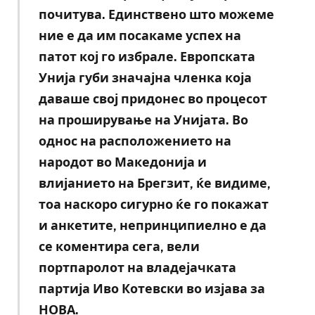
почитува. Единствено што можеме
ние е да им посакаме успех на
патот кој го избрале. Европската
Унија губи значајна членка која
даваше свој придонес во процесот
на проширување на Унијата. Во
однос на расположението на
народот во Македонија и
влијанието на Брегзит, ќе видиме,
тоа наскоро сигурно ќе го покажат
и анкетите, непринципиелно е да
се коментира сега, вели
портпаролот на владејачката
партија Иво Котевски во изјава за
НОВА.