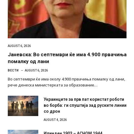
AUGUST 6, 2026
Јаневска: Во септември ќе има 4.900 првачиња
помалку од лани
ВЕСТИ
AUGUST 6, 2026
Во септември ќе има околу 4.900 првачиња помалку од лани,
рече денеска министерката за образование…
Украинците за прв пат користат роботи
во борба: ги спуштија зад руските линии
со дрон
AUGUST 4, 2026
Илинден 1903 – АСНОМ 1944