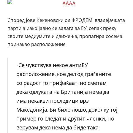
Според Јове Кекеновски од ФРОДЕМ, владејачката
партија иако јавно се залага за ЕУ, сепак преку
своите медиумите и движења, пропагира сосема
поинакво расположение.
-Се чувствува некое антиЕУ
расположение, кое дел од граѓаните
со радост го прифаќаат, но сметам
дека одлуката на Британија нема да
има некакви последици врз
Македонија. Би било лошо, доколку тој
пример го следат и другит членки, но
верувам дека нема да биде така.