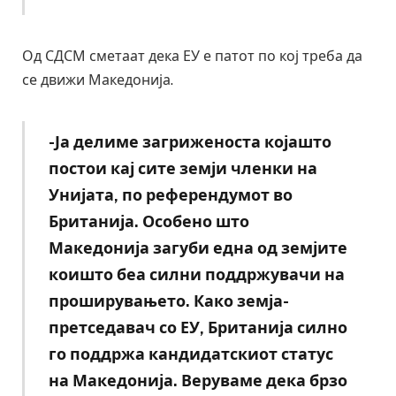
Од СДСМ сметаат дека ЕУ е патот по кој треба да
се движи Македонија.
-Ја делиме загриженоста којашто
постои кај сите земји членки на
Унијата, по референдумот во
Британија.
Особено што
Македонија загуби една од земјите
коишто беа силни поддржувачи на
проширувањето. Како земја-
претседавач со ЕУ, Британија силно
го поддржа кандидатскиот статус
на Македонија. Веруваме дека брзо