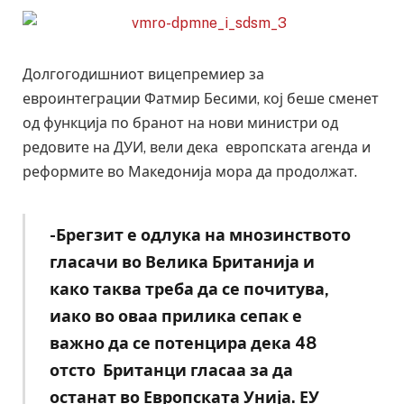
Долгогодишниот вицепремиер за
евроинтеграции Фатмир Бесими, кој беше сменет
од функција по бранот на нови министри од
редовите на ДУИ, вели дека европската агенда и
реформите во Македонија мора да продолжат.
-Брегзит е одлука на мнозинството
гласачи во Велика Британија и
како таква треба да се почитува,
иако во оваа прилика сепак е
важно да се потенцира дека 48
отсто Британци гласаа за да
останат во Европската Унија. ЕУ