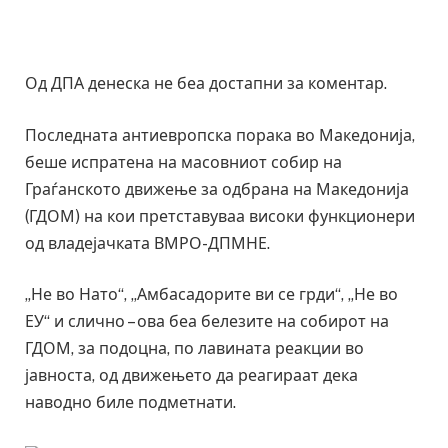
Од ДПА денеска не беа достапни за коментар.
Последната антиевропска порака во Македонија,
беше испратена на масовниот собир на
Граѓанското движење за одбрана на Македонија
(ГДОМ) на кои претставуваа високи функционери
од владејачката ВМРО-ДПМНЕ.
„Не во Нато“, „Амбасадорите ви се грди“, „Не во
ЕУ“ и слично – ова беа белезите на собирот на
ГДОМ, за подоцна, по лавината реакции во
јавноста, од движењето да реагираат дека
наводно биле подметнати.