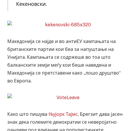
Кекеновски.
Македонија се најде и во антиЕУ кампањата на
британските партии кои беа за напуштање на
Унијата. Кампањата се содржеше во тоа што
балканските земји меѓу кои беше наведена и
Македонија се претставени како „лошо друштво“
во Европа.
Како што пишува
Њујорк Тајмс
, Брегзит дава јасен
знак дека големите демократии се неверојатно
ранливи под влијание на популистичките