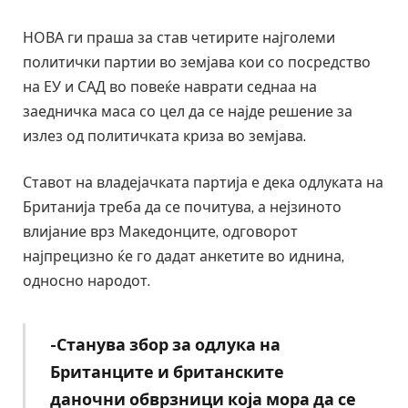
НОВА ги праша за став четирите најголеми
политички партии во земјава кои со посредство
на ЕУ и САД во повеќе наврати седнаа на
заедничка маса со цел да се најде решение за
излез од политичката криза во земјава.
Ставот на владејачката партија е дека одлуката на
Британија треба да се почитува, а нејзиното
влијание врз Македонците, одговорот
најпрецизно ќе го дадат анкетите во иднина,
односно народот.
-Станува збор за одлука на
Британците и британските
даночни обврзници која мора да се