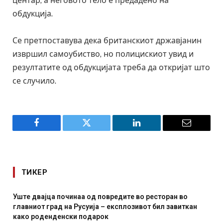
центар, а неговото тело е предадено на
обдукција.
Се претпоставува дека британскиот државјанин
извршил самоубиство, но полицискиот увид и
резултатите од обдукцијата треба да откријат што
се случило.
Facebook
Twitter
LinkedIn
Email
ТИКЕР
Уште двајца починаа од повредите во ресторан во
главниот град на Русуија – експлозивот бил завиткан
како роденденски подарок