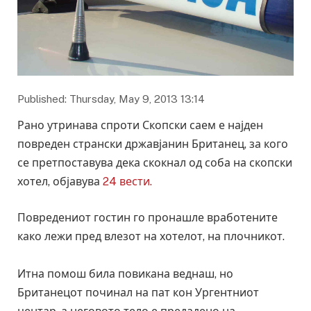
Published: Thursday, May 9, 2013 13:14
Рано утринава спроти Скопски саем е најден
повреден странски државјанин Британец, за кого
се претпоставува дека скокнал од соба на скопски
хотел, објавува
24 вести.
Повредениот гостин го пронашле вработените
како лежи пред влезот на хотелот, на плочникот.
Итна помош била повикана веднаш, но
Британецот починал на пат кон Ургентниот