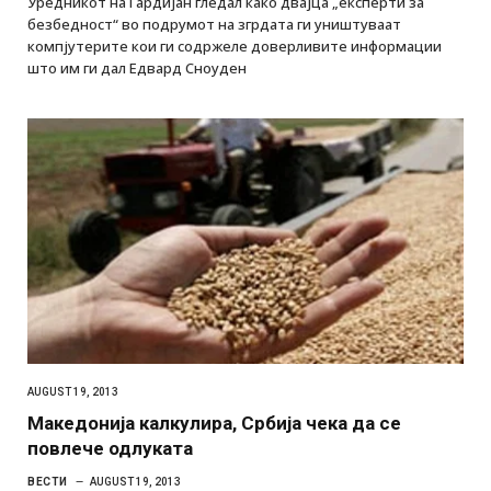
Уредникот на Гардијан гледал како двајца „експерти за
безбедност“ во подрумот на згрдата ги уништуваат
компјутерите кои ги содржеле доверливите информации
што им ги дал Едвард Сноуден
AUGUST 19, 2013
Македонија калкулира, Србија чека да се
повлече одлуката
ВЕСТИ
AUGUST 19, 2013