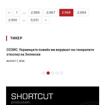
Previous
…
1
2,986
2,987
2,988
2,989
…
Next
2,990
3,031
ТИКЕР
СОЗИС: Украинците повеќе им веруваат на генералите
отколку на Зеленски
AUGUST 7, 2026