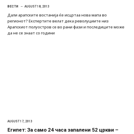
ВЕСТИ
AUGUST 18, 2013
Дали арапските востанија ќе исцртаа нова мапа во
регионот? Експертите велат дека револуциите низ
Арапскиот полуостров се во рани фази и последиците може
да не се знаат со години
AUGUST 17, 2013
Египет: За само 24 часа запалени 52 цркви –