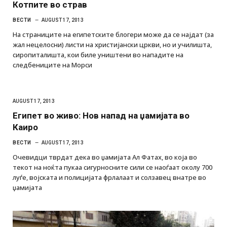
Котпите во страв
ВЕСТИ
AUGUST 17, 2013
На страниците на египетските блогери може да се најдат (за
жал нецелосни) листи на христијански цркви, но и училишта,
сиропиталишта, кои биле уништени во нападите на
следбениците на Морси
AUGUST 17, 2013
Египет во живо: Нов напад на џамијата во
Каиро
ВЕСТИ
AUGUST 17, 2013
Очевидци тврдат дека во џамијата Ал Фатах, во која во
текот на ноќта пукаа сигурносните сили се наоѓаат околу 700
луѓе, војската и полицијата фрлалаат и солзавец внатре во
џамијата