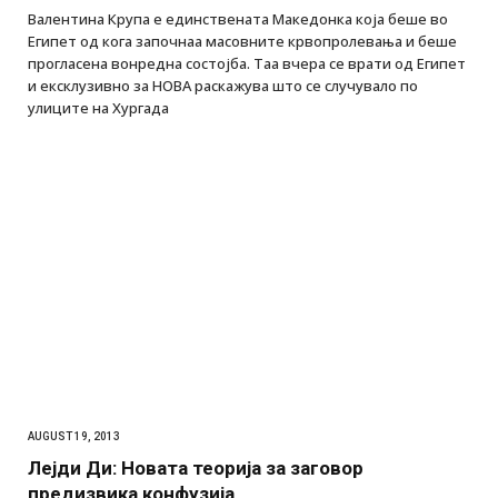
Валентина Крупа е единствената Mакедонка која беше во
Египет од кога започнаа масовните крвопролевања и беше
прогласена вонредна состојба. Таа вчера се врати од Египет
и ексклузивно за НОВА раскажува што се случувало по
улиците на Хургада
AUGUST 19, 2013
Лејди Ди: Новата теорија за заговор
предизвика конфузија