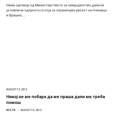
Нема одговор од Министерството за земјоделство дали ќе
ја повлече одлуката со која се ограничува увозот на пченица
и брашно.…
AUGUST 19, 2013
Никој не ме побара да ме праша дали ми треба
помош
ВЕСТИ
AUGUST 19, 2013