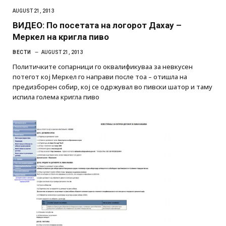
AUGUST 21, 2013
ВИДЕО: По посетата на логорот Дахау –
Меркел на кригла пиво
ВЕСТИ
AUGUST 21, 2013
Политичките сопарници го оквалификуваа за невкусен
потегот кој Меркел го направи после тоа – отишла на
предизборен собир, кој се одржувал во пивски шатор и таму
испила голема кригла пиво