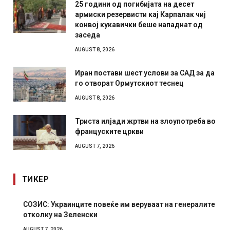
25 години од погибијата на десет
армиски резервисти кај Карпалак чиј
конвој кукавички беше нападнат од
заседа
AUGUST 8, 2026
Иран постави шест услови за САД за да
го отворат Ормутскиот теснец
AUGUST 8, 2026
Триста илјади жртви на злоупотреба во
француските цркви
AUGUST 7, 2026
ТИКЕР
СОЗИС: Украинците повеќе им веруваат на генералите
отколку на Зеленски
AUGUST 7, 2026