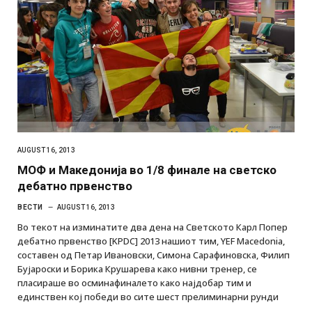
AUGUST 16, 2013
МОФ и Македонија во 1/8 финале на светско
дебатно првенствo
ВЕСТИ
AUGUST 16, 2013
Во текот на изминатите два дена на Светското Карл Попер
дебатно првенство [KPDC] 2013 нашиот тим, YEF Macedonia,
составен од Петар Ивановски, Симона Сарафиновска, Филип
Бујароски и Борика Крушарева како нивни тренер, се
пласираше во осминафиналето како најдобар тим и
единствен кој победи во сите шест прелиминарни рунди