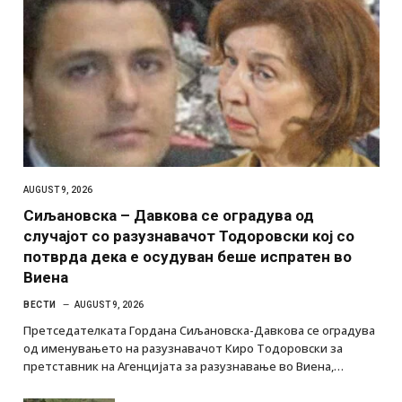
AUGUST 9, 2026
Сиљановска – Давкова се оградува од
случајот со разузнавачот Тодоровски кој со
потврда дека е осудуван беше испратен во
Виена
ВЕСТИ
AUGUST 9, 2026
Претседателката Гордана Сиљановска-Давкова се оградува
од именувањето на разузнавачот Киро Тодоровски за
претставник на Агенцијата за разузнавање во Виена,…