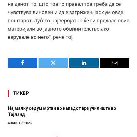
на денот, тој што тоа го правел тоа треба да се
чувствува виновен и да е загрижен. Јас сум овде
поштарот. Луѓето најверојатно ќе ги предале овие
материјали во Јавното обвинителство ако
верувале во него“, рече тој.
Facebook
Twitter
LinkedIn
Email
ТИКЕР
падот врз училиште во
СОЗИС: Украинците повеќе им ве
отколку на Зеленски
AUGUST 7, 2026