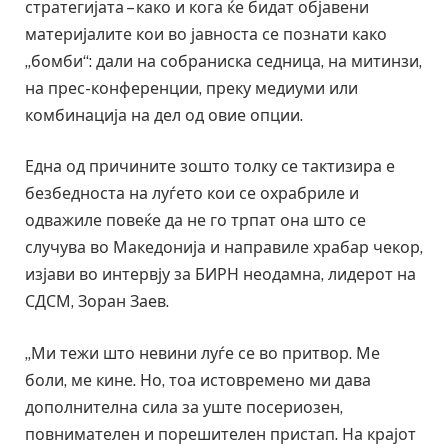
стратегијата – како и кога ќе бидат објавени
материјалите кои во јавноста се познати како
„бомби“: дали на собраниска седница, на митинзи,
на прес-конференции, преку медиуми или
комбинација на дел од овие опции.
Една од причините зошто толку се тактизира е
безбедноста на луѓето кои се охрабриле и
одважиле повеќе да не го трпат она што се
случува во Македонија и направиле храбар чекор,
изјави во интервју за БИРН неодамна, лидерот на
СДСМ, Зоран Заев.
„Ми тежи што невини луѓе се во притвор. Ме
боли, ме кине. Но, тоа истовремено ми дава
дополнителна сила за уште посериозен,
повнимателен и порешителен пристап. На крајот