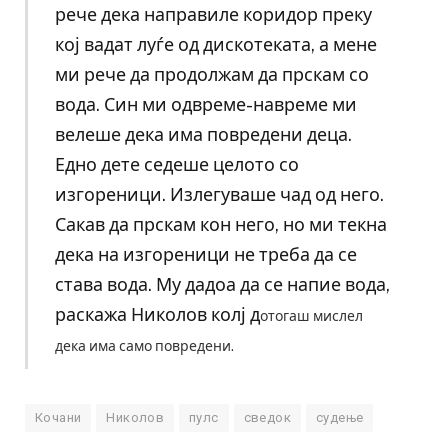
рече дека направиле коридор преку
кој вадат луѓе од дискотеката, а мене
ми рече да продолжам да прскам со
вода. Син ми одвреме-навреме ми
велеше дека има повредени деца.
Едно дете седеше целото со
изгореници. Излегуваше чад од него.
Сакав да прскам кон него, но ми текна
дека на изгореници не треба да се
става вода. Му дадоа да се напие вода,
раскажа Николов колј д
отогаш мислел
дека има само повредени.
Кочани
Николов
пулс
сведок
судење