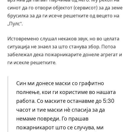
синот да го отвори објектот (сервисот) за да земе
брусилка за да ги исече решетките од вецето на
„Пулс“.
Истовремено слушал некаков звук, но во целата
ситуација не знаел за што станува збор. Потоа
забележал дека пожарникарите донеле агрегат и
ги исекле решетките.
Син ми донесе маски со графитно
полнење, кои ги користиме во нашата
работа. Со маските останавме до 5:30
часот и тие маски нè спасија за да
немаме повреди. Го прашав
пожарникарот што се случува, ми