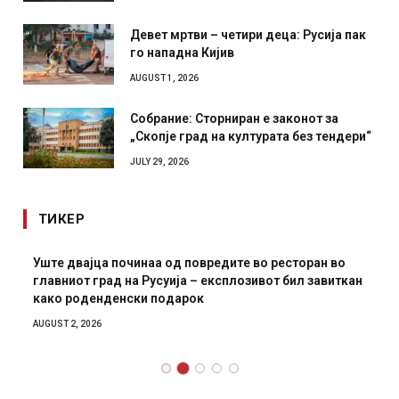
Девет мртви – четири деца: Русија пак
го нападна Кијив
AUGUST 1, 2026
Собрание: Сторниран е законот за
„Скопје град на културата без тендери“
JULY 29, 2026
ТИКЕР
Уште двајца починаа од повредите во ресторан во
главниот град на Русуија – експлозивот бил завиткан
како роденденски подарок
AUGUST 2, 2026