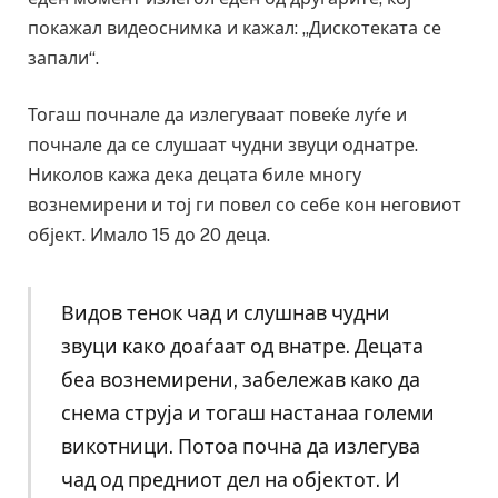
покажал видеоснимка и кажал: „Дискотеката се
запали“.
Тогаш почнале да излегуваат повеќе луѓе и
почнале да се слушаат чудни звуци однатре.
Николов кажа дека децата биле многу
вознемирени и тој ги повел со себе кон неговиот
објект. Имало 15 до 20 деца.
Видов тенок чад и слушнав чудни
звуци како доаѓаат од внатре. Децата
беа вознемирени, забележав како да
снема струја и тогаш настанаа големи
викотници. Потоа почна да излегува
чад од предниот дел на објектот. И