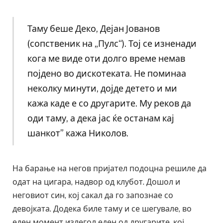
Таму беше Деко, Дејан Јованов
(сопственик на „Пулс“). Тој се изненади
кога ме виде оти долго време немав
појдено во дискотеката. Не поминаа
неколку минути, дојде детето и ми
кажа каде е со другарите. Му реков да
оди таму, а дека јас ќе останам кај
шанкот” кажа Николов.
На барање на негов пријател подоцна решиле да
одат на цигара, надвор од клубот. Дошол и
неговиот син, кој сакал да го запознае со
девојката. Додека биле таму и се шегувале, во
еден момент излегол еден од другарите, кој