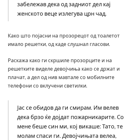
забележав дека од задниот дел кај
женското веце излегува црн чад.
Како што појасни на прозорецот од тоалетот
имало решетки, од каде слушнал гласови.
Раскажа како ги скршиле прозорците и на
решетките виделе девојчиња како се држат и
плачат, а дел од нив мавтале со мобилните
телефони со вклучени светилки.
Јас се обидов да ги смирам. Им велев
дека брзо ќе дојдат пожарникарите. Со
мене беше син ми, кој викаше: Тато, те
молам спаси ги. Девојчињата велеа,