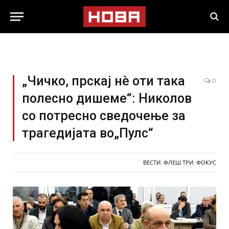
„Чичко, прскај нè оти така
0
полесно дишеме“: Николов
со потресно сведочење за
трагедијата во„Пулс“
ВЕСТИ
,
ФЛЕШ ТРИ
,
ФОКУС