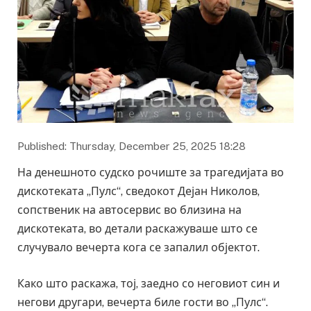
Published: Thursday, December 25, 2025 18:28
На денешното судско рочиште за трагедијата во
дискотеката „Пулс“, сведокот Дејан Николов,
сопственик на автосервис во близина на
дискотеката, во детали раскажуваше што се
случувало вечерта кога се запалил објектот.
Како што раскажа, тој, заедно со неговиот син и
негови другари, вечерта биле гости во „Пулс“.