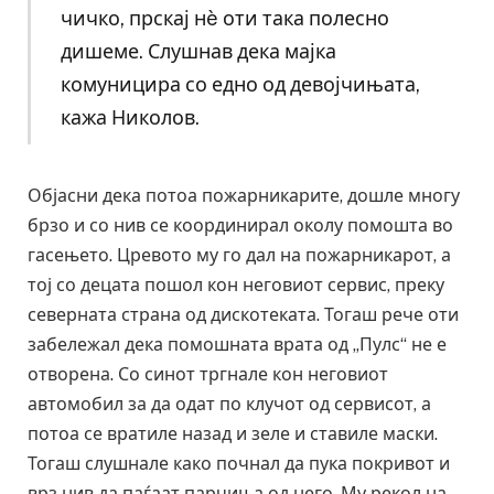
чичко, прскај нè оти така полесно
дишеме. Слушнав дека мајка
комуницира со едно од девојчињата,
кажа Николов.
Објасни дека потоа пожарникарите, дошле многу
брзо и со нив се координирал околу помошта во
гасењето. Цревото му го дал на пожарникарот, а
тој со децата пошол кон неговиот сервис, преку
северната страна од дискотеката. Тогаш рече оти
забележал дека помошната врата од „Пулс“ не е
отворена. Со синот тргнале кон неговиот
автомобил за да одат по клучот од сервисот, а
потоа се вратиле назад и зеле и ставиле маски.
Тогаш слушнале како почнал да пука покривот и
врз нив да паѓаат парчиња од него. Му рекол на