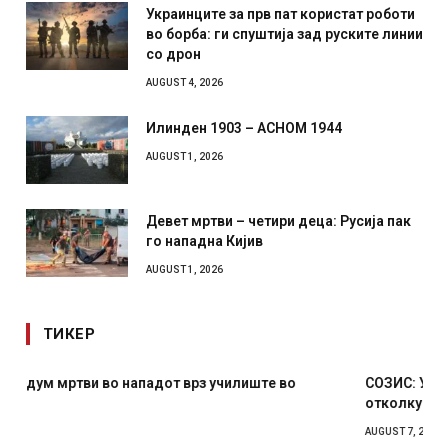
Украинците за прв пат користат роботи
во борба: ги спуштија зад руските линии
со дрон
AUGUST 4, 2026
Илинден 1903 – АСНОМ 1944
AUGUST 1, 2026
Девет мртви – четири деца: Русија пак
го нападна Кијив
AUGUST 1, 2026
ТИКЕР
СОЗИС: Украинците повеќе им веруваат на генералите
отколку на Зеленски
AUGUST 7, 2026