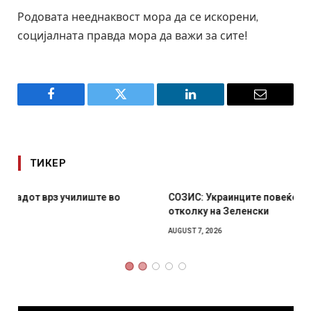
Родовата нееднаквост мора да се искорени,
социјалната правда мора да важи за сите!
Facebook
Twitter
LinkedIn
Email
ТИКЕР
СОЗИС: Украинците повеќе им веруваат на генералите
отколку на Зеленски
AUGUST 7, 2026