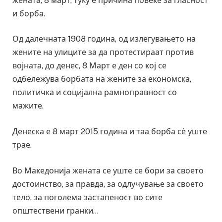
жената, 8 март, туку е причина повеќе за гласност
и борба.
Од далечната 1908 година, од излегувањето на
жените на улиците за да протестираат против
војната, до денес, 8 Март е ден со кој се
одбележува борбата на жените за економска,
политичка и социјална рамноправност со
мажите.
Денеска е 8 март 2015 година и таа борба сѐ уште
трае.
Во Македонија жената се уште се бори за своето
достоинство, за правда, за одлучување за своето
тело, за поголема застапеност во сите
општествени гранки…