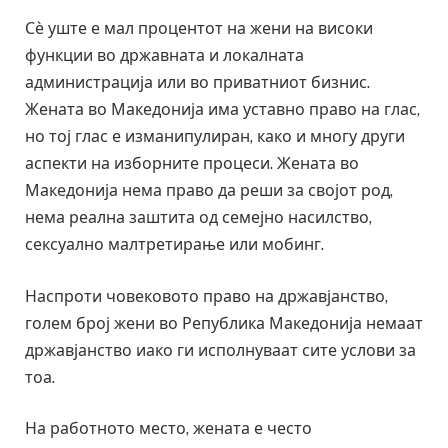
Сѐ уште е мал процентот на жени на високи
функции во државната и локалната
администрација или во приватниот бизнис.
Жената во Македонија има уставно право на глас,
но тој глас е изманипулиран, како и многу други
аспекти на изборните процеси. Жената во
Македонија нема право да реши за својот род,
нема реална заштита од семејно насилство,
сексуално малтретирање или мобинг.
Наспроти човековото право на државјанство,
голем број жени во Република Македонија немаат
државјанство иако ги исполнуваат сите услови за
тоа.
На работното место, жената е често