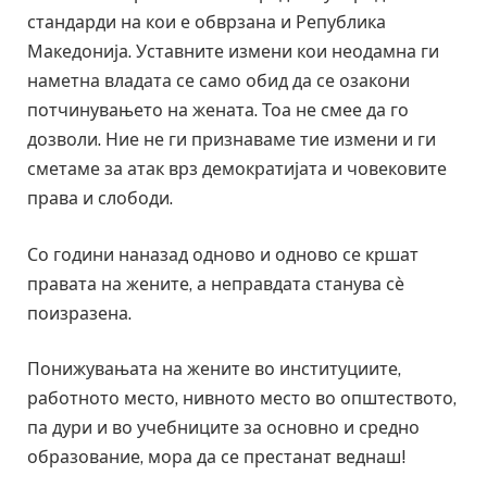
стандарди на кои е обврзана и Република
Македонија. Уставните измени кои неодамна ги
наметна владата се само обид да се озакони
потчинувањето на жената. Тоа не смее да го
дозволи. Ние не ги признаваме тие измени и ги
сметаме за атак врз демократијата и човековите
права и слободи.
Со години наназад одново и одново се кршат
правата на жените, а неправдата станува сѐ
поизразена.
Понижувањата на жените во институциите,
работното место, нивното место во општеството,
па дури и во учебниците за основно и средно
образование, мора да се престанат веднаш!