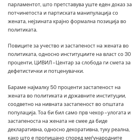
парламентот, што претставува уште еден доказ за
потчинетоста и партиската манипулација со
жената, нејзината крајно формална позиција во
политиката.
Повиците за учество и застапеност на жената во
политиката, односно институциите на власт со 30
проценти, ЦИВИЛ – Центар за слобода ги смета за
дефетистички и потценувачки.
Бараме најмалку 50 проценти застапеност на
жената во политиката и државните институции,
соодветно на нивната застапеност во општата
популација. Тоа би бил само прв чекор – улогата и
застапеноста на жената не смее да биде
декларативна, односно декоративна, туку реална,
како што е пропишано според меѓународните