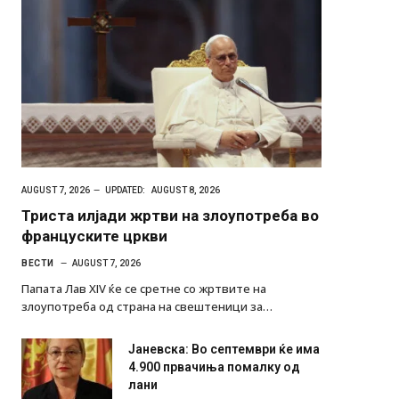
AUGUST 7, 2026
UPDATED:
AUGUST 8, 2026
Триста илјади жртви на злоупотреба во
француските цркви
ВЕСТИ
AUGUST 7, 2026
Папата Лав XIV ќе се сретне со жртвите на
злоупотреба од страна на свештеници за…
Јаневска: Во септември ќе има
4.900 првачиња помалку од
лани