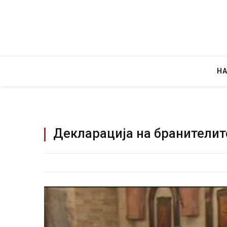
Н
Декларација на бранителите
Уште двајца починаа од п
во главниот град на Русуиј
завиткан како роденденск
AUGUST 2, 2026