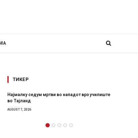
МА
ТИКЕР
з училиште
СОЗИС: Украинците повеќе им веруваат на
генералите отколку на Зеленски
AUGUST 7, 2026