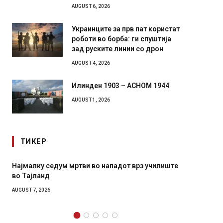
AUGUST 6, 2026
Украинците за прв пат користат
роботи во борба: ги спуштија
зад руските линии со дрон
AUGUST 4, 2026
Илинден 1903 – АСНОМ 1944
AUGUST 1, 2026
ТИКЕР
дот врз училиште
СОЗИС: Украинците повеќе им веруваат н
генералите отколку на Зеленски
AUGUST 7, 2026