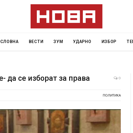
АСЛОВНА
ВЕСТИ
ЗУМ
УДАРНО
ИЗБОР
ТЕ
- да се изборат за права
0
овредите во ресторан
Најмалку седум мртви во нападот вр
ПОЛИТИКА
а – експлозивот бил
во Тајланд
и подарок
AUGUST 7, 2026