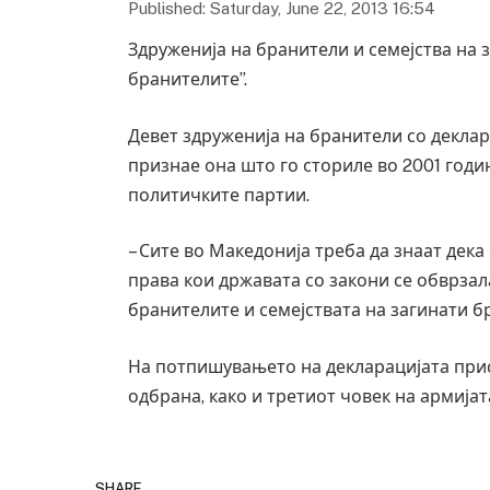
Published: Saturday, June 22, 2013 16:54
Здруженија на бранители и семејства на 
бранителите”.
Девет здруженија на бранители со деклара
признае она што го сториле во 2001 годи
политичките партии.
– Сите во Македонија треба да знаат дека
права кои државата со закони се обврзал
бранителите и семејствата на загинати б
На потпишувањето на декларацијата прис
одбрана, како и третиот човек на армија
SHARE.