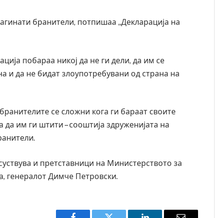
загинати бранители, потпишаа „Декларација на
ција побараа никој да не ги дели, да им се
на и да не бидат злоупотребувани од страна на
 бранителите се сложни кога ги бараат своите
а да им ги штити – сооштија здруженијата на
ранители.
уствува и претставници на Министерството за
та, генералот Димче Петровски.