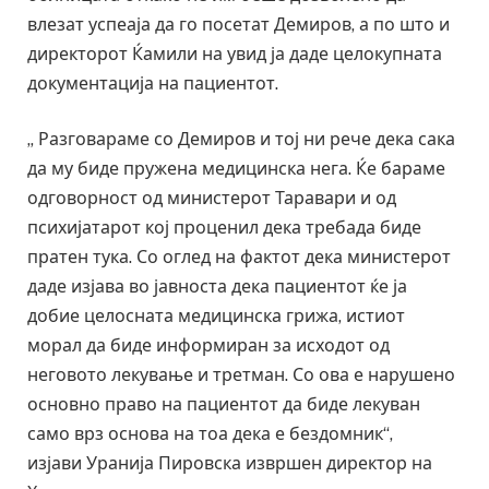
влезат успеаја да го посетат Демиров, а по што и
директорот Ќамили на увид ја даде целокупната
документација на пациентот.
„ Разговараме со Демиров и тој ни рече дека сака
да му биде пружена медицинска нега. Ќе бараме
одговорност од министерот Таравари и од
психијатарот кој проценил дека требада биде
пратен тука. Со оглед на фактот дека министерот
даде изјава во јавноста дека пациентот ќе ја
добие целосната медицинска грижа, истиот
морал да биде информиран за исходот од
неговото лекување и третман. Со ова е нарушено
основно право на пациентот да биде лекуван
само врз основа на тоа дека е бездомник“,
изјави Уранија Пировска извршен директор на