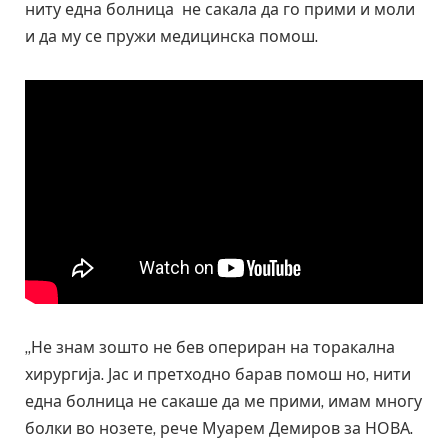
ниту една болница не сакала да го прими и моли
и да му се пружи медицинска помош.
„Не знам зошто не бев опериран на торакална
хирургија. Јас и претходно барав помош но, нити
една болница не сакаше да ме прими, имам многу
болки во нозете, рече Муарем Демиров за НОВА.