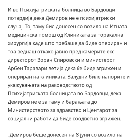
И во Психијатриската болница во Бардовци
потврдија дека Демиров не е психијатриски
случај. Тој таму бил донесен со возило на Итната
медицинска помош од Клиниката за торакална
хирургија каде што требаше да биде опериран и
тоа веднаш откако јавно пред камерите екс
директорот Зоран Спировски и министерот
Арбен Таравари ветија дека ќе биде згрижен и
опериран на клиниката. Залудни биле напорите и
укажувањата на раководството од
Психијатриската болницата во Бардовци, дека
Демиров не е за таму и барањата до
Министерството за здравство и Центарот за
социјални работи да биде соодветно згрижен.
„Демиров беше донесен на 8 јуни со возило на