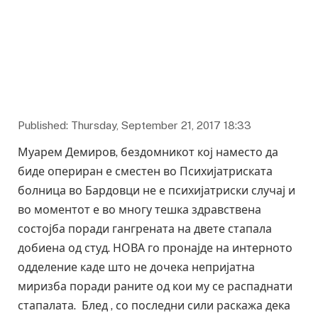
Published: Thursday, September 21, 2017 18:33
Муарем Демиров, бездомникот кој наместо да
биде опериран е сместен во Психијатриската
болница во Бардовци не е психијатриски случај и
во моментот е во многу тешка здравствена
состојба поради гангрената на двете стапала
добиена од студ. НОВА го пронајде на интерното
одделение каде што не дочека непријатна
миризба поради раните од кои му се распаднати
стапалата. Блед , со последни сили раскажа дека