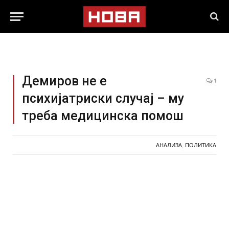
Демиров не е
1
психијатриски случај – му
треба медицинска помош
АНАЛИЗА
,
ПОЛИТИКА