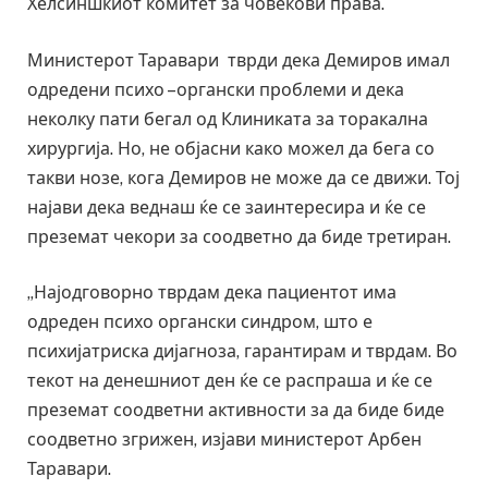
Хелсиншкиот комитет за човекови права.
Министерот Таравари тврди дека Демиров имал
одредени психо –органски проблеми и дека
неколку пати бегал од Клиниката за торакална
хирургија. Но, не објасни како можел да бега со
такви нозе, кога Демиров не може да се движи. Тој
најави дека веднаш ќе се заинтересира и ќе се
преземат чекори за соодветно да биде третиран.
„Најодговорно тврдам дека пациентот има
одреден психо органски синдром, што е
психијатриска дијагноза, гарантирам и тврдам. Во
текот на денешниот ден ќе се распраша и ќе се
преземат соодветни активности за да биде биде
соодветно згрижен, изјави министерот Арбен
Таравари.