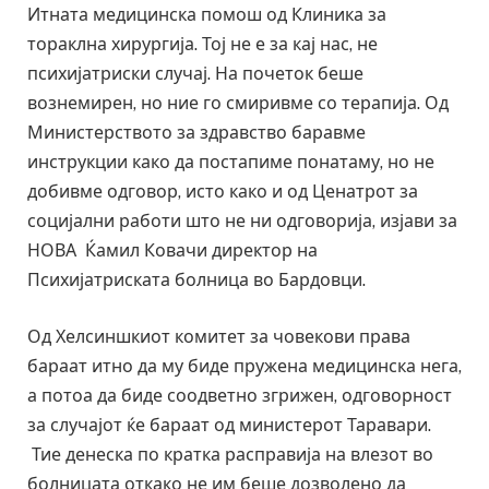
Итната медицинска помош од Клиника за
тораклна хирургија. Тој не е за кај нас, не
психијатриски случај. На почеток беше
вознемирен, но ние го смиривме со терапија. Од
Министерството за здравство баравме
инструкции како да постапиме понатаму, но не
добивме одговор, исто како и од Ценатрот за
социјални работи што не ни одговорија, изјави за
НОВА Ќамил Ковачи директор на
Психијатриската болница во Бардовци.
Од Хелсиншкиот комитет за човекови права
бараат итно да му биде пружена медицинска нега,
а потоа да биде соодветно згрижен, одговорност
за случајот ќе бараат од министерот Таравари.
Тие денеска по кратка расправија на влезот во
болницата откако не им беше дозволено да