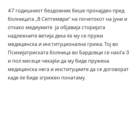
47 годишниот бездомник беше пронајден пред
болницата „8 Септември“ на почетокот на јуни и
откако медиумите ја објавија сторијата
надлежните ветија дека ќе му се пружи
медицинска и институционална грижа. Тој во
Психијатриската болница во Бардовци се наоѓа 3
и пол месеци чекајќи да му биде пружена
медицинска нега и институциите да се договорат
каде ќе биде згрижен понатаму.