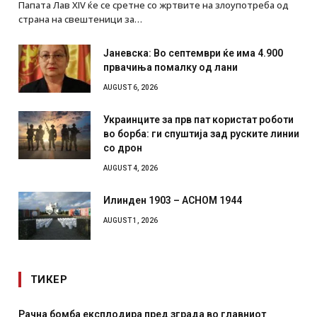
Папата Лав XIV ќе се сретне со жртвите на злоупотреба од
страна на свештеници за…
Јаневска: Во септември ќе има 4.900
првачиња помалку од лани
AUGUST 6, 2026
Украинците за прв пат користат роботи
во борба: ги спуштија зад руските линии
со дрон
AUGUST 4, 2026
Илинден 1903 – АСНОМ 1944
AUGUST 1, 2026
ТИКЕР
Рачна бомба експлодира пред зграда во главниот