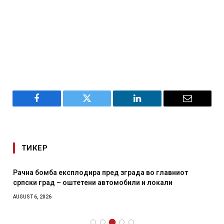
Facebook
Twitter
LinkedIn
Email
ТИКЕР
Рачна бомба експлодира пред зграда во главниот
српски град – оштетени автомобили и локали
AUGUST 6, 2026