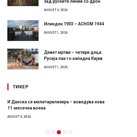
зад руските линии со дрон
AUGUST 4, 2026
Илинден 1903 – АСНОМ 1944
AUGUST 1, 2026
Девет мртви – четири деца:
Русија пак го нападна Кијив
AUGUST 1, 2026
ТИКЕР
И Данска се милитарилизира – воведува нова
Уште д
11-месечна воена
во глав
завитк
AUGUST 4, 2026
AUGUST 2,