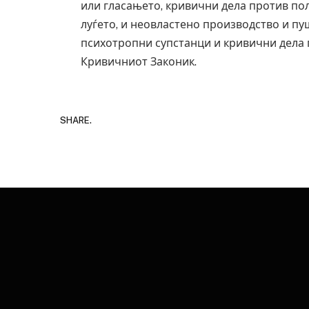
или гласањето, кривични дела против пол
луѓето, и неовластено производство и п
психотропни супстанци и кривични дела
Кривичниот Законик.
SHARE.