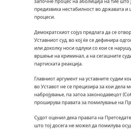
започне процес на аболиција на тие што ј
предизвика нестабилност во државата и 
процеси.
Демократскиот сојуз предлага да се отво
Уставниот суд, во кој ќе се дефинира од
или доколку носи одлуки со кои се наруш
вршење на криминал, а на сегашните суди
партиската реакција.
Главниот аргумент на уставните судии ко
во Уставот не се прецизира за кои дела мо
набројување, па затоа законодавецот (Со
лавниот град на
СОЗИС: Украинците повеќе им веруваат
проширува правата за помилување на Пр
 кој требало да
генералите отколку на Зеленски
AUGUST 7, 2026
Судот оценил дека правата на Претседат
што тој досега не можел да помилува ос