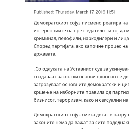
Published: Thursday, March 17, 2016 11:51
Демократскиот сојуз писмено реагира на 
ингеренциите на претседателот и тој да 
криминал, педофили, наркодилери и лица
Според партијата, ако започне процес на
државата.
„Со одлуката на Уставниот суд за укинув
создаваат законски основи односно се д
загрозуваат основните демократски и ци
кршење на изборните правила од партиск
бизнисот, тероризам, како и сексуални н
Демократскиот сојуз смета дека се разру
законите нема да важат за сите подеднак