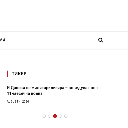
МА
ТИКЕР
И Данска се милитарилизира – воведува нова
Уште д
11-месечна воена
во глав
завитк
AUGUST 4, 2026
AUGUST 2,