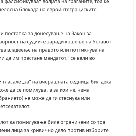
а фалсификуваат волјата на граѓаните, тоа ќе
целосна блокада на евроинтеграциските
ри постапка за донесување на Закон за
говорност на судиите заради кршење на Уставот
ува владеење на правото или поттикнува на
и да им престане мандатот.“ се вели во
и гласале „за“ на вчерашната седница бил дека
же да се помилува , а за кои не, нема
бранието) не може да ги стеснува или
 на
Рачна бомба експлодира пред зграда во
етседателот.
главниот српски град – оштетени автомобили и
локали
елот за помилување биле ограничени со тоа
AUGUST 6, 2026
удени лица за кривично дело против изборите