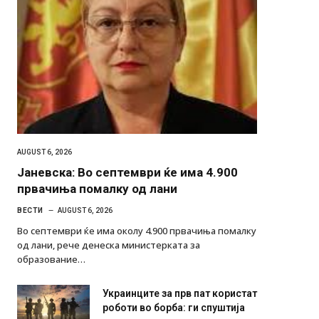
AUGUST 6, 2026
Јаневска: Во септември ќе има 4.900
првачиња помалку од лани
ВЕСТИ
AUGUST 6, 2026
Во септември ќе има околу 4.900 првачиња помалку
од лани, рече денеска министерката за
образование…
Украинците за прв пат користат
роботи во борба: ги спуштија