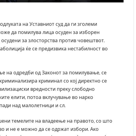
одлуката на Уставниот суд да ги зголеми
може да помилува лица осуден за изборен
 осудени за злосторства против човештвот.
 аболиција ќе се предизвика нестабилност во
ање на одредби од Законот за помилување, се
екриминализира криминал со кој директно се
вилизациски вредности преку слободно
ите елити, потоа вклучување во нарко
апади над малолетници и сл.
шени темелите на владеење на правото, со што
во и не е можно да се одржат избори. Ако