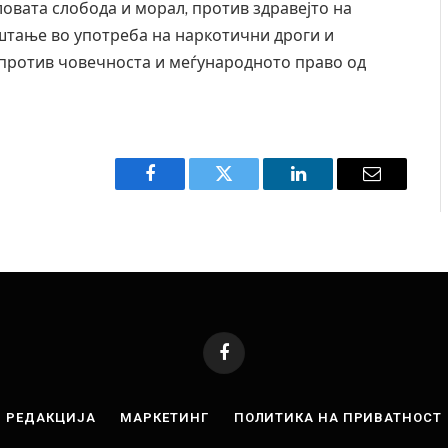
овата слобода и морал, против здравејто на
уштање во употреба на наркотични дроги и
 против човечноста и меѓународното право од
Facebook
Twitter
LinkedIn
Email
Facebook
РЕДАКЦИЈА
МАРКЕТИНГ
ПОЛИТИКА НА ПРИВАТНОСТ