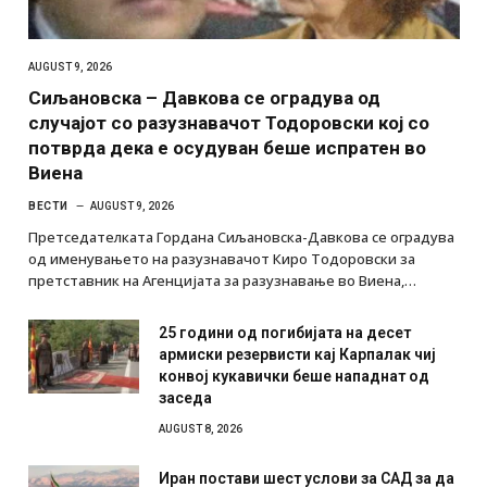
AUGUST 9, 2026
Сиљановска – Давкова се оградува од
случајот со разузнавачот Тодоровски кој со
потврда дека е осудуван беше испратен во
Виена
ВЕСТИ
AUGUST 9, 2026
Претседателката Гордана Сиљановска-Давкова се оградува
од именувањето на разузнавачот Киро Тодоровски за
претставник на Агенцијата за разузнавање во Виена,…
25 години од погибијата на десет
армиски резервисти кај Карпалак чиј
конвој кукавички беше нападнат од
заседа
AUGUST 8, 2026
Иран постави шест услови за САД за да