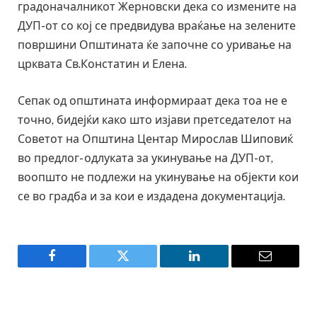
градоначалникот Жерновски дека со измените на
ДУП-от со кој се предвидува враќање на зелените
површини Општината ќе започне со уривање на
црквата Св.Констатин и Елена.
Сепак од општината информираат дека тоа не е
точно, бидејќи како што изјави претседателот на
Советот на Општина Центар Мирослав Шиповиќ
во предлог- одлуката за укинување на ДУП-от,
воопшто не подлежи на укинување на објекти кои
се во градба и за кои е издадена документација.
Facebook
Twitter
LinkedIn
Email