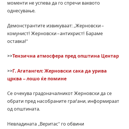
моменти не успева да го спречи ваквото
однесување.
Демонстрантите извикуваат: „Жерновски –
комунист! Жерновски – антихрист! Бараме
оставка!“
>>
Тензична атмосфера пред општина Центар
>>
Г. Агатангел: Жерновски сака да урива
црква – лошо ќе помине
Се очекува градоначалникот Жерновски да се
обрати пред насобраните граѓани, информираат
од општината.
Невладината „Веритас“ го обвини