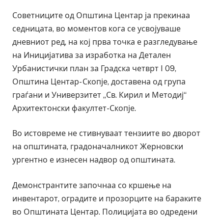
Советниците од Општина Центар ја прекинаа
седницата, во моментов кога се усвојуваше
дневниот ред, на кој прва точка е разгледување
на Иницијатива за изработка на Детален
Урбанистички план за Градска четврт I 09,
Општина Центар- Скопје, доставена од група
граѓани и Универзитет „Св. Кирил и Методиј“
Архитектонски факултет-Скопје.
Во истовреме не стивнуваат тензиите во дворот
на општината, градоначалникот Жерновски
ургентно е изнесен надвор од општината.
Демонстрантите започнаа со кршење на
инвентарот, оградите и прозорците на бараките
во Општината Центар. Полицијата во одредени