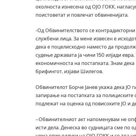
околноста изнесена од ОЈО ГОКК, нагласув
поистоветат и повлечат обвиненијата.
-Од Обвинителството се контрадикторни 
службени лица. За мене извесен е исходо
дека е поцелисходно наместо да продолж
судење државата ја чини 150 илјади евра.
економичноста на постапката. Знам дека н
брифингот, изјави Шилегов.
Обвинителот Борче Јанев укажа дека ЈО г
запирање на постапката за полициските с
подлежат на оценка од повисоките ЈО и де
Руска новинарка е осудена на 12 годин
– Обвинителниот акт напоменувам не опф
за „велепредавство“
исти дела. Денеска во судницата сме по о
JULY 29, 2026
нема овие одлуки на ОЈО ГОКК и со тоа н