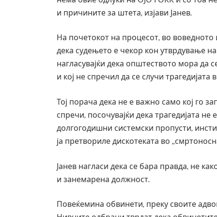
и причините за штета, изјави Јанев.
На почетокот на процесот, во воведното 
дека судењето е чекор кон утврдување н
нагласувајќи дека општеството мора да се
и кој не спречил да се случи трагедијата в
Тој порача дека не е важно само кој го за
спречи, посочувајќи дека трагедијата не 
долгогодишни системски пропусти, инсти
ја претвориле дискотеката во „смртоносн
Јанев нагласи дека се бара правда, не ка
и занемарена должност.
Повеќемина обвинети, преку своите адвок