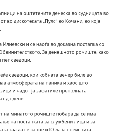
апници на оштетените денеска во судницата во
 во дискотеката „Пулс“ во Кочани, во која
.
ка Илиевски и се наоѓа во доказна постапка со
Обвинителството. За денешното рочиште, како
 пет сведоци.
ќе сведоци, кои кобната вечер биле во
ишаа атмосферата на паника и хаос што
зици и чадот ја зафатиле преполната
ат до денес.
т на минатото рочиште побара да се има
ање на постапката за службени лица и за
а таа да се запре и ЈО да ја преиспита