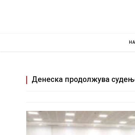
Н
Денеска продолжува судење
Руска новинарка е осудена на 12 годин
за „велепредавство“
JULY 29, 2026