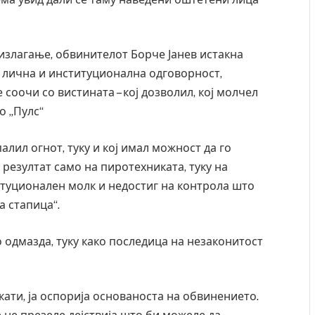
излагање, обвинителот Борче Јанев истакна
а лична и институционална одговорност,
 соочи со вистината – кој дозволил, кој молчел
о „Пулс“
палил огнот, туку и кој имал можност да го
е резултат само на пиротехниката, туку на
туционален молк и недостиг на контрола што
а стапица“.
ко одмазда, туку како последица на незаконитост
ати, ја оспорија основаноста на обвинението.