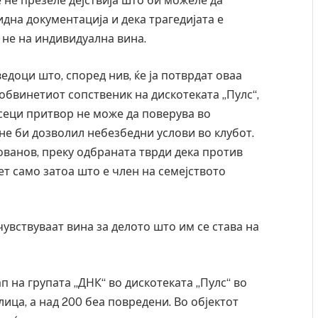
 не презеле дејствија што би можеле да
идна документација и дека трагедијата е
 не на индивидуална вина.
едоци што, според нив, ќе ја потврдат оваа
ообвинетиот сопственик на дискотеката „Пулс“,
есеци притвор не може да поверува во
 не би дозволил небезбедни услови во клубот.
ованов, преку одбраната тврди дека против
ет само затоа што е член на семејството
чувствуваат вина за делото што им се става на
ап на групата „ДНК“ во дискотеката „Пулс“ во
лица, а над 200 беа повредени. Во објектот