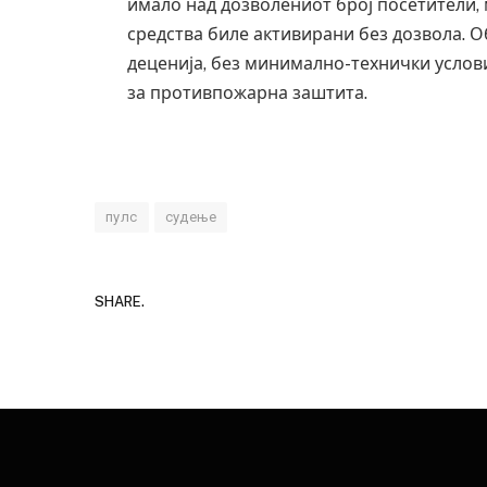
имало над дозволениот број посетители, 
средства биле активирани без дозвола. О
деценија, без минимално-технички услови
за противпожарна заштита.
пулс
судење
SHARE.