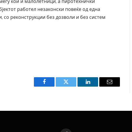
меѓу кои и малолетници, а пиротехнички
бјектот работел незаконски повеќе од една
, со реконструкции без дозволи и без систем
Facebook
Twitter
LinkedIn
Email