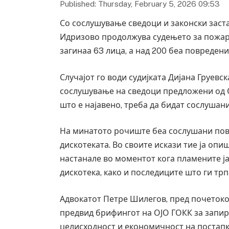
Published: Thursday, February 5, 2026 09:53
Со сослушување сведоци и законски заст
Идризово продолжува судењето за пожарот
загинаа 63 лица, а над 200 беа повредени
Случајот го води судијката Дијана Груевс
сослушување на сведоци предложени од 
што е најавено, треба да бидат сослушани
На минатото рочиште беа сослушани пове
дискотеката. Во своите искази тие ја оп
настанале во моментот кога пламените ја
дискотека, како и последиците што ги трп
Адвокатот Петре Шилегов, пред почетоко
предвид брифингот на ОЈО ГОКК за запир
целисходност и економичност на постапкат