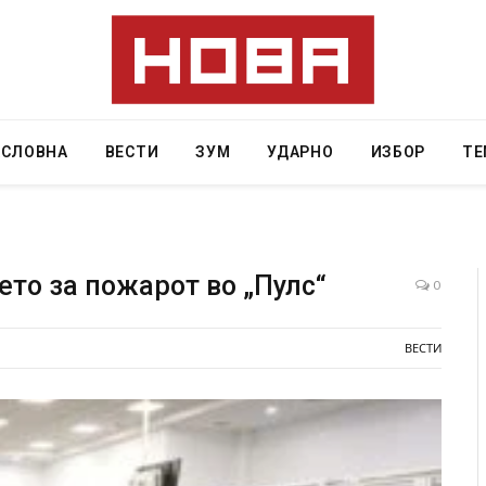
АСЛОВНА
ВЕСТИ
ЗУМ
УДАРНО
ИЗБОР
ТЕ
то за пожарот во „Пулс“
0
и затвор
И Данска се милитарилизира – воведува нова
ВЕСТИ
11-месечна воена
AUGUST 4, 2026