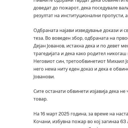
Нивните одбрани тврдат дека обвинетите
доведат до пожарот, дека поседувале вал
резултат на институционални пропусти, а
Одбраната најави изведување докази и св
теза. Во воведен збор, одбраната на прв
Дејан Јованов, истакна дека и по девет м
трагедијата и дека како родител никогаш
Неговиот син, третообвинетиот Михаил Ј
него нема ниту еден доказ и дека е обвин
Јованови.
Сите останати обвинети изјавија дека не 
товар.
На 16 март 2025 година, за време на наст
Кочани, избувна пожар во кој загинаа 63 