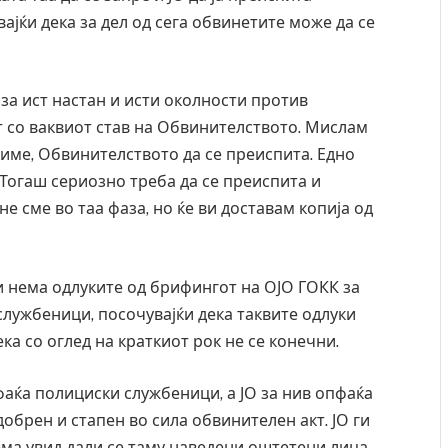
ајќи дека за дел од сега обвинетите може да се
за ист настан и исти околности против
т со ваквиот став на Обвинителството. Мислам
име, Обвинителството да се преиспита. Едно
 Тогаш сериозно треба да се преиспита и
е сме во таа фаза, но ќе ви доставам копија од
и нема одлуките од брифингот на ОЈО ГОКК за
лужбеници, посочувајќи дека таквите одлуки
ка со оглед на краткиот рок не се конечни.
и затвор
И Данска се милитарилизира – воведува нова
аќа полициски службеници, а ЈО за нив опфаќа
11-месечна воена
добрен и стапен во сила обвинителен акт. ЈО ги
AUGUST 4, 2026
ема увид дали се таму наведени оштетени лица