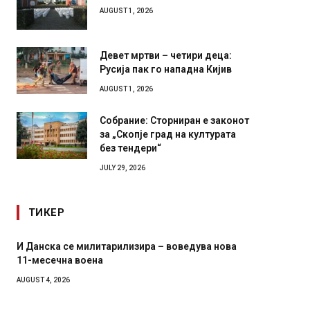
Илинден 1903 – АСНОМ 1944
AUGUST 1, 2026
Девет мртви – четири деца:
Русија пак го нападна Кијив
AUGUST 1, 2026
Собрание: Сторниран е законот
за „Скопје град на културата
без тендери“
JULY 29, 2026
ТИКЕР
Уште двајца починаа од повредите во ресторан
Детали 
во главниот град на Русуија – експлозивот бил
Русија 
завиткан како роденденски подарок
биде у
AUGUST 2, 2026
AUGUST 2,