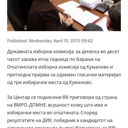
Published: Wednesday, April 10, 2013 09:42
Државната изборна комисија, за денеска во десет
часот закажа итна седница по барање на
Oпштинската изборна комисија од Куманово и
претходна пријава за одземен гласачки материјал
од три избирачки места од Куманово.
За Центар се поднесени 66 приговори од страна
на ВМРО-ДПМНЕ, всушност колку што има и
избирачки места во општината. Според
резултатите на ДИК, победник е кандидатот на