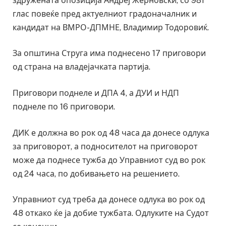
здружената опозиција Андреј Жерновски, со 981
глас повеќе пред актуелниот градоначалник и
кандидат на ВМРО-ДПМНЕ, Владимир Тодоровиќ.
За општина Струга има поднесено 17 приговори
од страна на владејачката партија.
Приговори поднеле и ДПА 4, а ДУИ и НДП
поднеле по 16 приговори.
ДИК е должна во рок од 48 часа да донесе одлука
за приговорот, а подносителот на приговорот
може да поднесе тужба до Управниот суд во рок
од 24 часа, по добивањето на решението.
Управниот суд треба да донесе одлука во рок од
48 откако ќе ја добие тужбата. Одлуките на Судот