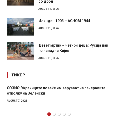
со дрон
AUGUST 4, 2026
Илинден 1903 – АСНОМ 1944
AUGUST 1, 2026
Девет мртви – четири деца: Русија пак
го нападна Кијив
AUGUST 1, 2026
ТИКЕР
 им веруваат на генералите
Рачна бомба експлодира пред
српски град – оштетени авто
AUGUST 6, 2026