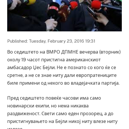
Published: Tuesday, February 23, 2016 19:31
Во седиштето на ВМРО ДПМНЕ вечерва (вторник)
околу 19 часот пристигна американскиот
амбасадор Џес Бејли. Не е познато со кого ќе се
сретне, а не се знае ниту дали европратениците
биле примени од некого во владејачката партија.
Пред седиштето повеќе часови има само
новинарски екипи, но нема никаква
раздвиженост. Свети само еден прозорец, а до
пристигнувањето на Бејли никој ниту влезе ниту