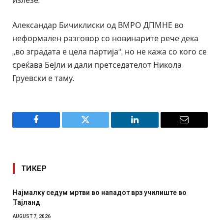
излезе.
Александар Бичиклиски од ВМРО ДПМНЕ во
неформален разговор со новинарите рече дека
„во зградата е цела партија“, но не кажа со кого се
среќава Бејли и дали претседателот Никола
Груевски е таму.
Facebook
Twitter
LinkedIn
Email
ТИКЕР
Најмалку седум мртви во нападот врз училиште во
Тајланд
AUGUST 7, 2026