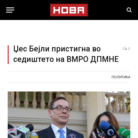
Џес Бејли пристигна во
0
седиштето на ВМРО ДПМНЕ
ПОЛИТИКА