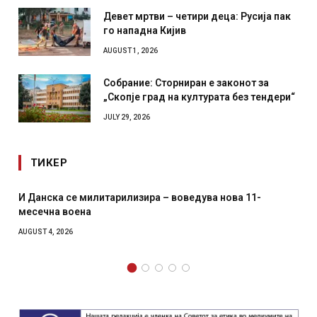
Девет мртви – четири деца: Русија пак
го нападна Кијив
AUGUST 1, 2026
Собрание: Сторниран е законот за
„Скопје град на културата без тендери“
JULY 29, 2026
ТИКЕР
Уште двајца починаа од повредите во ресторан во
главниот град на Русуија – експлозивот бил завиткан
како роденденски подарок
AUGUST 2, 2026