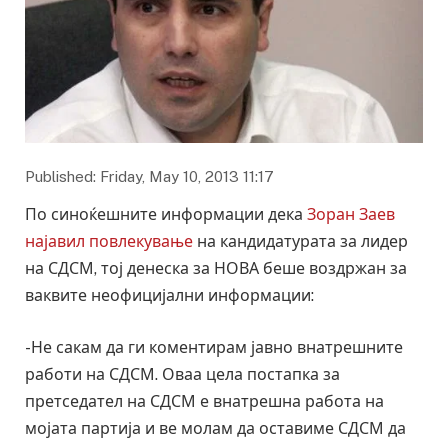
Published: Friday, May 10, 2013 11:17
По синоќешните информации дека
Зоран Заев
најавил повлекување
на кандидатурата за лидер
на СДСМ, тој денеска за НОВА беше воздржан за
ваквите неофицијални информации:
-Не сакам да ги коментирам јавно внатрешните
работи на СДСМ. Оваа цела постапка за
претседател на СДСМ е внатрешна работа на
мојата партија и ве молам да оставиме СДСМ да