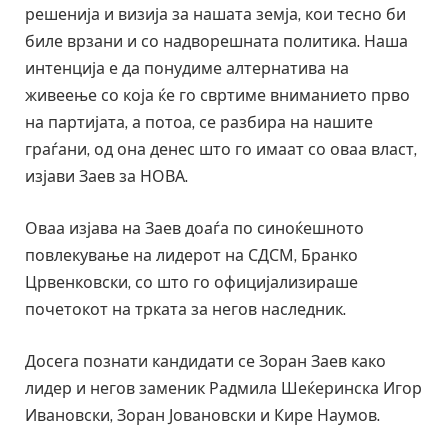
решенија и визија за нашата земја, кои тесно би
биле врзани и со надворешната политика. Наша
интенција е да понудиме алтернатива на
живеење со која ќе го свртиме вниманието прво
на партијата, а потоа, се разбира на нашите
граѓани, од она денес што го имаат со оваа власт,
изјави Заев за НОВА.
Оваа изјава на Заев доаѓа по синоќешното
повлекување на лидерот на СДСМ, Бранко
Црвенковски, со што го официјализираше
почетокот на трката за негов наследник.
Досега познати кандидати се Зоран Заев како
лидер и негов заменик Радмила Шеќеринска Игор
Ивановски, Зоран Јовановски и Кире Наумов.