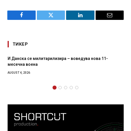
Facebook
Twitter
LinkedIn
Email
ТИКЕР
Уште двајца починаа од повредите во ресторан во
главниот град на Русуија – експлозивот бил завиткан
како роденденски подарок
AUGUST 2, 2026