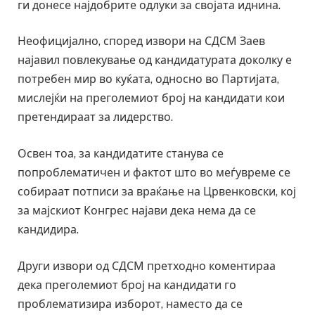
ги донесе најдобрите одлуки за својата иднина.
Неофицијално, според извори на СДСМ Заев
најавил повлекување од кандидатурата доколку е
потребен мир во куќата, односно во Партијата,
мислејќи на преголемиот број на кандидати кои
претендираат за лидерство.
Освен тоа, за кандидатите станува се
попроблематичен и фактот што во меѓувреме се
собираат потписи за враќање на Црвенковски, кој
за мајскиот Конгрес најави дека нема да се
кандидира.
Други извори од СДСМ претходно коментираа
дека преголемиот број на кандидати го
проблематизира изборот, наместо да се