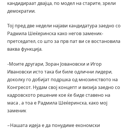
кандидираат двајца, по модел на старите, зрели
демократии.
Тој пред две недели најави кандидатура заедно со
Радмила Шеќеринска како негов заменик-
претседател, со што за прв пат ви се востановила
ваква функција.
-Моите другари, Зоран Јовановски и Игор
Ивановски исто така би биле одлични лидери,
доколку го добијат подршка од мнозинството на
Конгресот. Нудам свој концепт и визија заедно со
кадровското решение кое ќе биде ставено на
маса , а тоа е Радмила Шеќеринска, како мој
заменик
– Нашата идеја е да понудиме економски