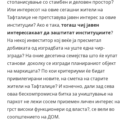
стопанисување со стамбен и деловен простор?
Или интересот на овие сегашни жители на
Тафталиџе не претставува јавен интерес за овие
институции? Ако е така,
тогаш чиј јавен
интерессакаат да заштитат институциите
?
На некој инвеститор кој веќе ја пресметал
добивката од изградбата на уште една чир-
зграда? На оние десетина семејства што ќе купат
станови доколку се изгради планираниот објект
на маркицата? По кои критериуми ќе бидат
привилегирани новите, на сметка на старите
жители на Тафталиџе? И конечно, дали зад сева
оваа бескомпромисна битка за уништување на
паркот не лежи сосем приземен личен интерес на
грст високи функционери од власта?, се вели во
соопштението на ДОМ.