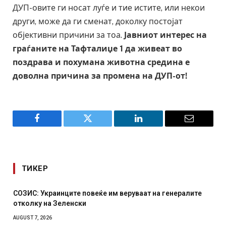
ДУП-овите ги носат луѓе и тие истите, или некои
други, може да ги сменат, доколку постојат
објективни причини за тоа.
Јавниот интерес на
граѓаните на Тафталиџе 1 да живеат во
поздрава и похумана животна средина е
доволна причина за промена на ДУП-от!
Facebook
Twitter
LinkedIn
Email
ТИКЕР
СОЗИС: Украинците повеќе им веруваат на генералите
отколку на Зеленски
AUGUST 7, 2026