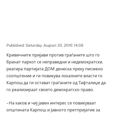
Published: Saturday, August 20, 2016 14:08
Кривичните пријави против граѓаните што го
бранат паркот се неправедни и недемократски,
реагира партијата ДОМ денеска преку писмено
соопштение и ги повикува локалните власти го
Карпош да ги остават граѓаните од Тафталиџе да
го реализираат своето демократско право.
– На каков и чиј јавен интерес се повикуваат
општината Карпош и Јавното претпријатие за