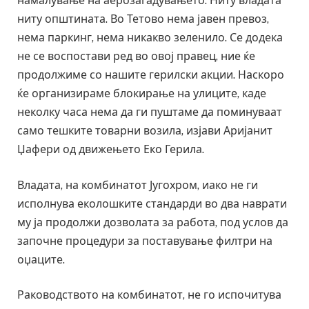
намалување на аерозагадувањето. Ниту владата
ниту општината. Во Тетово нема јавен превоз,
нема паркинг, нема никакво зеленило. Се додека
не се воспостави ред во овој правец, ние ќе
продолжиме со нашите герилски акции. Наскоро
ќе организираме блокирање на улиците, каде
неколку часа нема да ги пуштаме да поминуваат
само тешките товарни возила, изјави Аријанит
Џафери од движењето Еко Герила.
Владата, на комбинатот Југохром, иако не ги
исполнува еколошките стандарди во два наврати
му ја продолжи дозволата за работа, под услов да
започне процедури за поставување филтри на
оџаците.
Раководството на комбинатот, не го испочитува