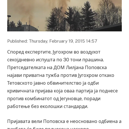
Published: Thursday, February 19, 2015 14:57
Според експертите, Југохром во воздухот
секојдневно испушта по 30 тони прашина.
Претседателката на ДОМ Лилјана Поповска
најави приватна тужба против Југохром откако
Тетовското јавно обвинителство ја одби
кривичната пријава која оваа партија ја поднесе
против комбинатот од Јегуновце, поради
работење без еколошки стандарди.
Пријавата вели Поповска е неосновано одбиена а