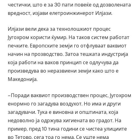
честички, што е за 30 пати повеќе од дозволената
вредност, изјави елетроинжинерот Илјази.
Илјази вели дека за технолошкиот процес
Југохром користи ќумир. На таков систем работат
печките. Европските земји го отфлуваат ваквиот
начин на прозводство. Затоа тешката индустрија
која работи на ваков принцип се одлучува да
произведува во неразвиени земји како што е
Македонија.
– Поради ваквиот производствен процес, Југохром
енормно го загадува воздухот. Но има и други
загадувачи. Тука е виновна и општината, која
недоволно ја одржува хигиената во градот. На
пример, пред 10 тина години се чистеа улициите
во Тетово, сега тоа го нема. Се уште нема