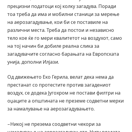
прецизни податоци кој колку загадува. Поради
тоа треба да има и мобилни станици за мерење
на аерозагадување, кои би се поставиле на
различни места. Треба да постои и независно
тело кое ќе го мери квалитетот на воздухот, само
на тој начин би добиле реална слика за
загадувачите согласно барањата на Европската
унија, дополни Илјази.
Од движењето Еко Герила, велат дека нема да
престанат со протестите против загадениот
воздух, се додека Југохром не постави филтри на
оџаците а општината не преземе содветни мерки
за намалување на аерозагадувањето.
– Никој не презема соодветни чекори за