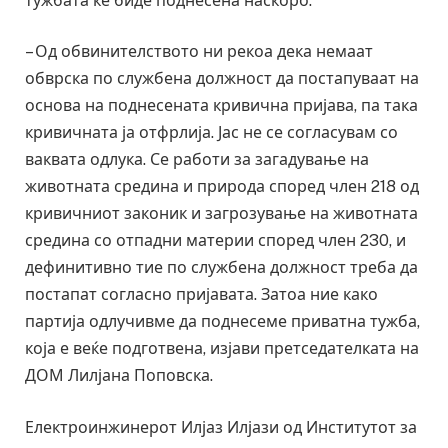
тужбата ќе биде поднесена наскоро.
– Од обвинителството ни рекоа дека немаат
обврска по службена должност да постапуваат на
основа на поднесената кривична пријава, па така
кривичната ја отфрлија. Јас не се согласувам со
ваквата одлука. Се работи за загадување на
животната средина и природа според член 218 од
кривичниот законик и загрозување на животната
средина со отпадни материи според член 230, и
дефинитивно тие по службена должност треба да
постапат согласно пријавата. Затоа ние како
партија одлучивме да поднесеме приватна тужба,
која е веќе подготвена, изјави претседателката на
ДОМ Лилјана Поповска.
Електроинжинерот Илјаз Илјази од Институтот за