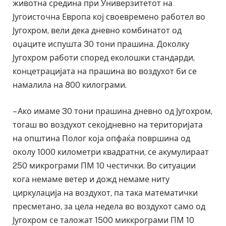
животна средина при Универзитетот на
Југоисточна Европа кој своевремено работел во
Југохром, вели дека дневно комбинатот од
оџаците испушта 30 тони прашина. Доколку
Југохром работи според еколошки стандарди,
концетрацијата на прашина во воздухот би се
намалила на 800 килограми.
– Ако имаме 30 тони прашина дневно од Југохром,
тогаш во воздухот секојдневно на територијата
на општина Полог која опфаќа површина од
околу 1000 километри квадратни, се акумулираат
250 микрограми ПМ 10 честички. Во ситуации
кога немаме ветер и дожд немаме ниту
циркулација на воздухот, па така математички
пресметано, за цела недела во воздухот само од
Југохром се таложат 1500 миккрограми ПМ 10