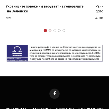
Рачна бомба експлодира пред зграда во главниот
српски град – оштетени автомобили и локали
AUGUST 6, 2026
Facebook