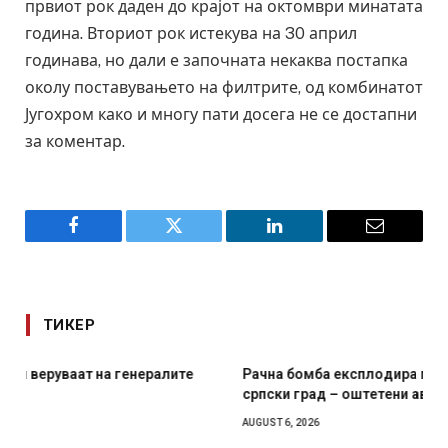
првиот рок даден до крајот на октомври минатата
година. Вториот рок истекува на 30 април
годинава, но дали е започната некаква постапка
околу поставувањето на филтрите, од комбинатот
Југохром како и многу пати досега не се достапни
за коментар.
Facebook
Twitter
LinkedIn
Email
ТИКЕР
Рачна бомба експлодира пред зграда во главниот
српски град – оштетени автомобили и локали
AUGUST 6, 2026