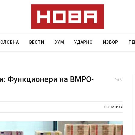
АСЛОВНА
ВЕСТИ
ЗУМ
УДАРНО
ИЗБОР
ТЕ
и: Функционери на ВМРО-
0
ресторан
Најмалку седум мртви во нападот врз училиште
ивот бил
во Тајланд
ПОЛИТИКА
AUGUST 7, 2026