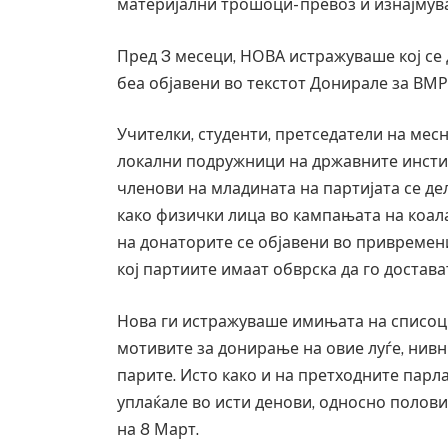
материјални трошоци- превоз и изнајмув
Пред 3 месеци, НОВА истражуваше кој се 
беа објавени во текстот Донирале за ВМ
Учителки, студенти, претседатели на мес
локални подружници на државните инсти
членови на младината на партијата се дел
како физички лица во кампањата на коа
на донаторите се објавени во привреме
кој партиите имаат обврска да го достав
Нова ги истражуваше имињата на списоци
мотивите за донирање на овие луѓе, нивн
парите. Исто како и на претходните парл
уплаќале во исти денови, односно полови
на 8 Март.