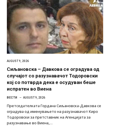
AUGUST 9, 2026
Сиљановска – Давкова се оградува од
случајот со разузнавачот Тодоровски
кој со потврда дека е осудуван беше
испратен во Виена
ВЕСТИ
AUGUST 9, 2026
Претседателката Гордана Сиљановска-Давкова се
оградува од именувањето на разузнавачот Киро
Тодоровски за претставник на Агенцијата за
разузнавање во Виена,…