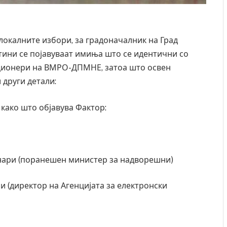
локалните избори, за градоначалник на Град
тини се појавуваат имиња што се идентични со
ционери на ВМРО-ДПМНЕ, затоа што освен
 други детали:
 како што објавува Фактор:
нари (поранешен министер за надворешни)
 (директор на Агенцијата за електронски