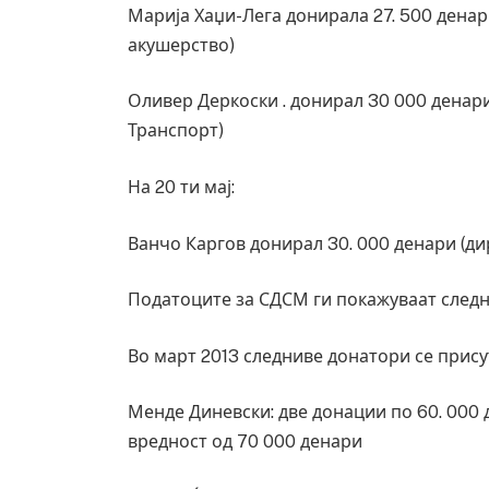
Уште двајца починаа од повредите во 
Марија Хаџи-Лега донирала 27. 500 денар
во главниот град на Русуија – експлоз
акушерство)
завиткан како роденденски подарок
AUGUST 2, 2026
Оливер Деркоски . донирал 30 000 денар
Транспорт)
На 20 ти мај:
Ванчо Каргов донирал 30. 000 денари (д
Податоците за СДСМ ги покажуваат следн
Во март 2013 следниве донатори се прису
Менде Диневски: две донации по 60. 000 
вредност од 70 000 денари