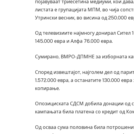
појавуваат триесетина медиуми, кои давал
листата е групацијата МПМ, во чија сопс
Утрински весник, во висина од 250.000 ев
Од телевизиите најмногу донирал Сител 1
145.000 евра и Алфа 76.000 евра.
Сумирано, ВМРО-ДПМНЕ за изборната камп
Според извештајот, најголем дел од пари
1.572.000 евра, а останатите 130.000 евр
копирање.
Опозициската СДСМ добила донации од сам
кампањата била платена со кредит од Ко
Од осваа сума половина била потрошени 