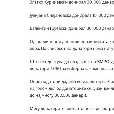
Златко Ќурчиевски донирал 30. 000 денар
Јулијана Силјановска донирала 15. 000 ден
Валентин Груевски донирал 30. 000 денари
Од поединечни донации опозициската ко
евра. На списокот на донатори нема ниту 
Што се однесува до владејачката ВМРО-
донатори- 1.686 за изборната кампања за
Овие податоци дадени во извештај на Држ
најголем дел од донаторите се физички ли
до најмногу 300.000 денари.
Меѓу донаторите воопшто не се регистри