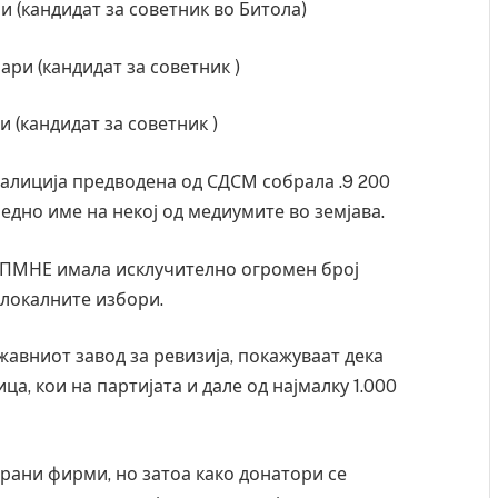
и (кандидат за советник во Битола)
ари (кандидат за советник )
 (кандидат за советник )
алиција предводена од СДСМ собрала .9 200
едно име на некој од медиумите во земјава.
ДПМНЕ имала исклучително огромен број
 локалните избори.
авниот завод за ревизија, покажуваат дека
ца, кои на партијата и дале од најмалку 1.000
рани фирми, но затоа како донатори се