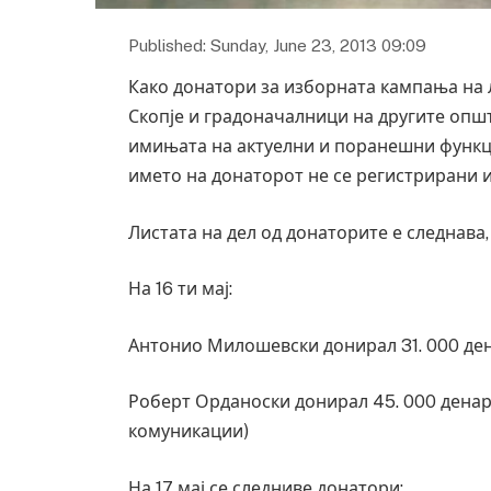
Published: Sunday, June 23, 2013 09:09
Како донатори за изборната кампања на 
Скопје и градоначалници на другите опш
имињата на актуелни и поранешни функ
името на донаторот не се регистрирани и
Листата на дел од донаторите е следнава,
На 16 ти мај:
Антонио Милошевски донирал 31. 000 де
Роберт Орданоски донирал 45. 000 денари
комуникации)
На 17 мај се следниве донатори: