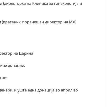
ресторан
Најмалку седум мртви во нападот врз училиште
и (директорка на Клиника за гинекологија и
ивот бил
во Тајланд
AUGUST 7, 2026
и (пратеник, поранешен директор на МЖ
иректор на Царина)
иве донации:
тни:
денари, и уште една донација во април во