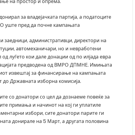
ање на простор и опрема.
донирал за владејачката партија, а податоците
РО уште пред да почне кампањата
ни заедници, административци, директори на
туции, автомеханичари, но и невработени
 од луѓето кои дале донации од по илјада евра
лацијата предводена од ВМРО ДПМНЕ. Имињата
ниот извештај за финансирање на кампањата
ат до Државната изборна комисија.
те со донатори со цел да дознаеме повеќе за
ите примања и начинот на кој ги уплатиле
аментарни избори, сите донатори парите ги
ната донирале на 5 Март, а другата половина