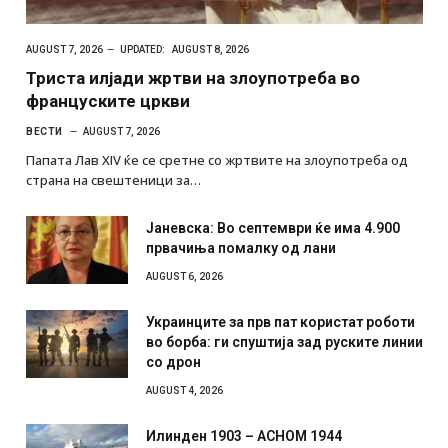
AUGUST 7, 2026
UPDATED:
AUGUST 8, 2026
Триста илјади жртви на злоупотреба во
француските цркви
ВЕСТИ
AUGUST 7, 2026
Папата Лав XIV ќе се сретне со жртвите на злоупотреба од
страна на свештеници за…
Јаневска: Во септември ќе има 4.900
првачиња помалку од лани
AUGUST 6, 2026
Украинците за прв пат користат роботи
во борба: ги спуштија зад руските линии
со дрон
AUGUST 4, 2026
Илинден 1903 – АСНОМ 1944