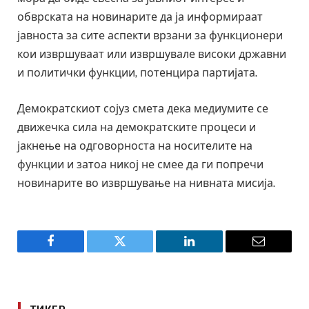
обврската на новинарите да ја информираат
јавноста за сите аспекти врзани за функционери
кои извршуваат или извршувале високи државни
и политички функции, потенцира партијата.
Демократскиот сојуз смета дека медиумите се
движечка сила на демократските процеси и
јакнење на одговорноста на носителите на
функции и затоа никој не смее да ги попречи
новинарите во извршување на нивната мисија.
Facebook
Twitter
LinkedIn
Email