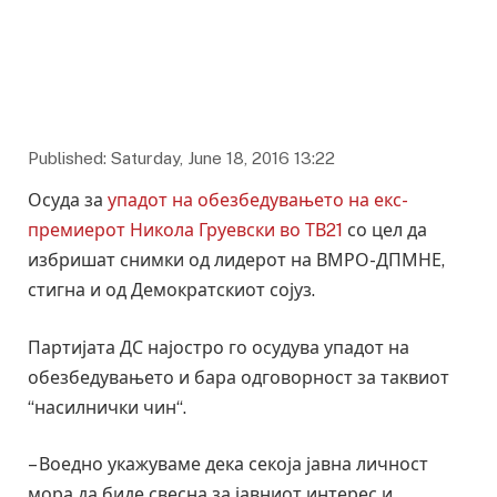
Published: Saturday, June 18, 2016 13:22
Осуда за
упадот на обезбедувањето на екс-
премиерот Никола Груевски во ТВ21
со цел да
избришат снимки од лидерот на ВМРО-ДПМНЕ,
стигна и од Демократскиот сојуз.
Партијата ДС најостро го осудува упадот на
обезбедувањето и бара одговорност за таквиот
“насилнички чин“.
– Воедно укажуваме дека секоја јавна личност
мора да биде свесна за јавниот интерес и