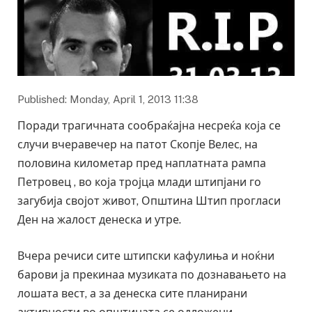
Published: Monday, April 1, 2013 11:38
Поради трагичната сообраќајна несреќа која се
случи вчеравечер на патот Скопје Велес, на
половина километар пред наплатната рампа
Петровец , во која тројца млади штипјани го
загубија својот живот, Општина Штип прогласи
Ден на жалост денеска и утре.
Вчера речиси сите штипски кафулиња и ноќни
барови ја прекинаа музиката по дознавањето на
лошата вест, а за денеска сите планирани