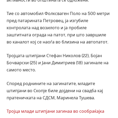
активности во општината се одложени.
Тие со автомобил Фолксваген Поло на 500 метри
пред патарината Петровец, ја изгубиле
контролата над возилото и ја пробиле
заштитната ограда на патот, при што завршиле
во каналот кој се наоѓа во близина на автопатот.
Тројцата штипјани Стефан Николов (22), Бојан
Бочварски (25) и Јани Димитриев (18) загинале на
самото место.
Според роднините на загинатите, младите
штипјани во Скопје биле дојдени на свадба кај
пратеничката на СДСМ, Маринела Тушева.
Тројца млади штипјани загинаа во сообраќајка