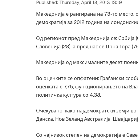
Published: Thursday, April 18, 2013 13:19
Македонија е рангирана на 73-то место, о
демократија за 2012 година на лондонски
Од регионот пред Македонија се: Србија (66)
Словенија (28), а пред нас се Црна Гора (76
Македонија од максималните десет поени 
Во оценките се опфатени: Граѓански слоб
оценката е 7,75, функционирањето на Влад
политичка култура со 4,38.
Очекувано, како најдемократски земји во 
Данска, Нов Зеланд Австралија, Швајцариј
Со најнизок степен на демократија е Севе