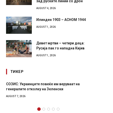
зад руските линии со дрон
AUGUST 4, 2026
Илинден 1903 – АСНОМ 1944
AUGUST 1, 2026
Девет мртви – четири деца:
Русија пак го нападна Кијив
AUGUST 1, 2026
ТИКЕР
СОЗИС: Украинците повеќе им веруваат на
Рачна 
генералите отколку на Зеленски
главни
локали
AUGUST 7, 2026
AUGUST 6,