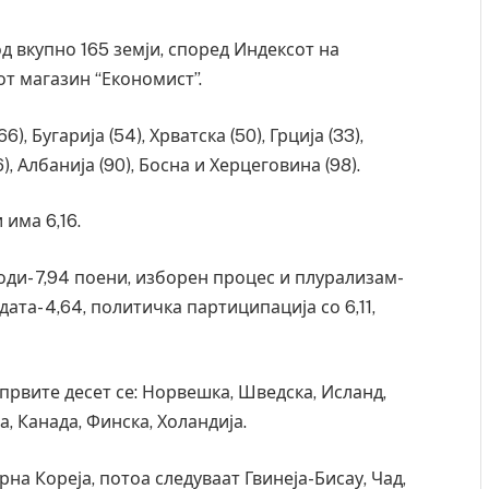
д вкупно 165 земји, според Индексот на
от магазин “Економист”.
, Бугарија (54), Хрватска (50), Грција (33),
), Албанија (90), Босна и Херцеговина (98).
има 6,16.
оди- 7,94 поени, изборен процес и плурализам-
ата- 4,64, политичка партиципација со 6,11,
првите десет се: Норвешка, Шведска, Исланд,
а, Канада, Финска, Холандија.
рна Кореја, потоа следуваат Гвинеја-Бисау, Чад,