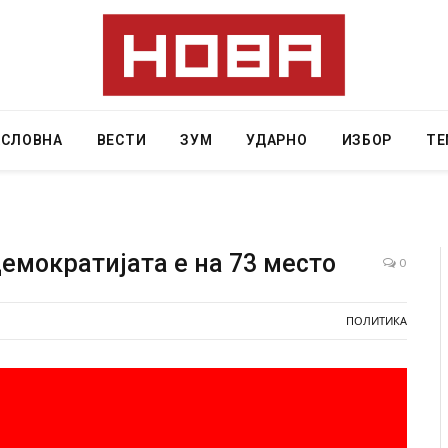
АСЛОВНА
ВЕСТИ
ЗУМ
УДАРНО
ИЗБОР
ТЕ
емократијата е на 73 место
0
Детали за експлозијата во главниот град на
СОЗ
ПОЛИТИКА
Русија – жена носела бомба, кој требало да
ген
биде убиен?
AUGU
AUGUST 2, 2026