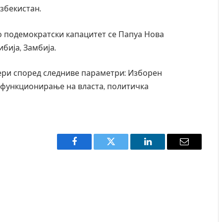
Узбекистан.
со подемократски капацитет се Папуа Нова
ибија, Замбија.
ери според следниве параметри: Изборен
, функционирање на власта, политичка
Facebook
Twitter
LinkedIn
Email
Детали за експлозијата во главниот град на
Русија – жена носела бомба, кој требало да
биде убиен?
AUGUST 2, 2026