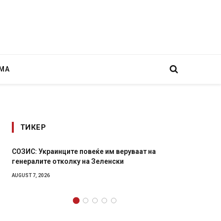
МА
ТИКЕР
ИС: Украинците повеќе им веруваат на
Рачна бомба е
ералите отколку на Зеленски
главниот српс
локали
ST 7, 2026
AUGUST 6, 2026