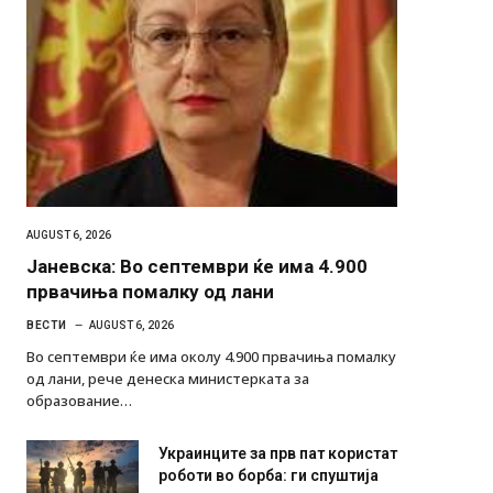
AUGUST 6, 2026
Јаневска: Во септември ќе има 4.900
првачиња помалку од лани
ВЕСТИ
AUGUST 6, 2026
Во септември ќе има околу 4.900 првачиња помалку
од лани, рече денеска министерката за
образование…
Украинците за прв пат користат
роботи во борба: ги спуштија